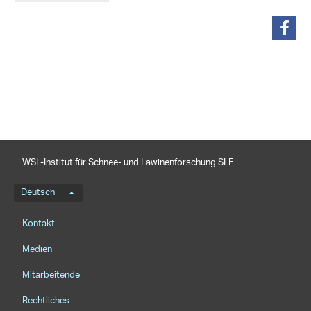
teilen
WSL-Institut für Schnee- und Lawinenforschung SLF
Sprachmenü
Deutsch
Footernavigation
Kontakt
Medien
Mitarbeitende
Rechtliches