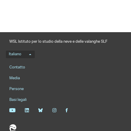
WSL Istituto per lo studio della neve e delle valanghe SLF
Menu della lingua
Italiano
Footernavigation
Contatto
Media
Persone
Basi legali