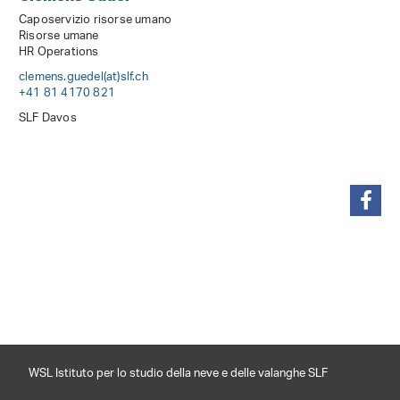
Caposervizio risorse umano
Risorse umane
HR Operations
clemens.guedel(at)slf
.
ch
+41 81 4170 821
SLF Davos
condividi
WSL Istituto per lo studio della neve e delle valanghe SLF