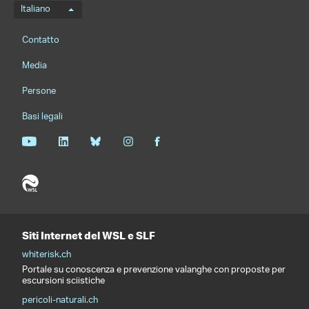
Menu della lingua
Italiano
Footernavigation
Contatto
Media
Persone
Basi legali
Siti Internet del WSL e SLF
whiterisk.ch
Portale su conoscenza e prevenzione valanghe con proposte per
escursioni sciistiche
pericoli-naturali.ch