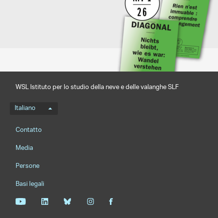
WSL Istituto per lo studio della neve e delle valanghe SLF
Menu della lingua
Italiano
Footernavigation
Contatto
Media
Persone
Basi legali