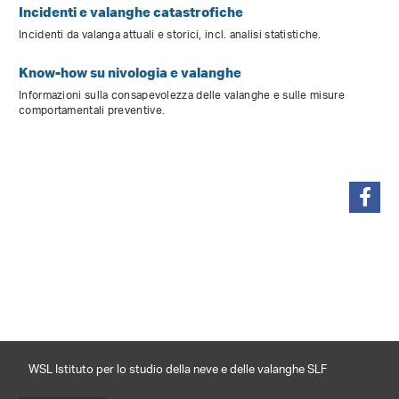
Incidenti e valanghe catastrofiche
Incidenti da valanga attuali e storici, incl. analisi statistiche.
Know-how su nivologia e valanghe
Informazioni sulla consapevolezza delle valanghe e sulle misure
comportamentali preventive.
condividi
WSL Istituto per lo studio della neve e delle valanghe SLF