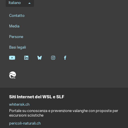
Menu della lingua
Italiano
Footernavigation
Contatto
Media
Persone
Basi legali
Siti Internet del WSL e SLF
whiterisk.ch
Portale su conoscenza e prevenzione valanghe con proposte per
escursioni sciistiche
pericoli-naturali.ch