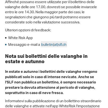
Affinché possano essere utilizzate per il bollettino delle
valanghe delle ore 17.00, dovresti se possibile inviarcele
entro le ore 14.30. Nella maggior parte dei casi, le
segnalazioni che giungono più tardi potranno essere
considerate solo nella valutazione successiva.
Ulteriori opzioni di feedback:
White Risk App
Messaggio e-mail a
bulletin(at)slf.ch
Nota sui bollettini delle valanghe in
estate e autunno
In estate e autunno i bollettini delle valanghe vengono
pubblicati solo in caso di intense nevicate. Anche se
l'SLF non pubblica un bollettino, è sempre necessario
prestare la dovuta attenzione al pericolo di valanghe,
soprattutto in caso di neve fresca.
Informatevi sulla pubblicazione di un bollettino straordinario
delle valanghe e attivate nell'app WhiteRisk l'impostazione