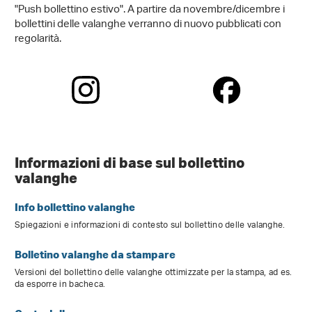
"Push bollettino estivo". A partire da novembre/dicembre i
bollettini delle valanghe verranno di nuovo pubblicati con
regolarità.
Informazioni di base sul bollettino
valanghe
Info bollettino valanghe
Spiegazioni e informazioni di contesto sul bollettino delle valanghe.
Bolletino valanghe da stampare
Versioni del bollettino delle valanghe ottimizzate per la stampa, ad es.
da esporre in bacheca.