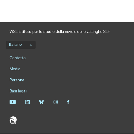
WSL Istituto per lo studio della neve e delle valanghe SLF
Menu della lingua
Italiano
Footernavigation
Contatto
Media
Persone
Basi legali