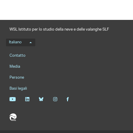
WSL Istituto per lo studio della neve e delle valanghe SLF
Menu della lingua
Italiano
Footernavigation
Contatto
Media
Persone
Basi legali