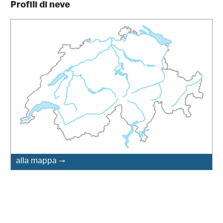
Profili di neve
alla mappa →