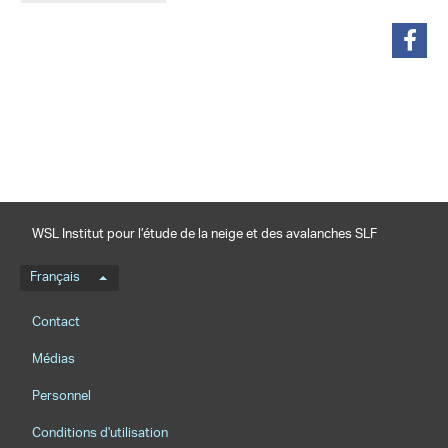
partager
WSL Institut pour l’étude de la neige et des avalanches SLF
Menu de langue
Français
Footernavigation
Contact
Médias
Personnel
Conditions d'utilisation