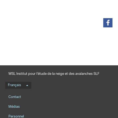
partager
WSL Institut pour l’étude de la neige et des avalanches SLF
Menu de langue
Français
Footernavigation
Contact
Médias
Personnel