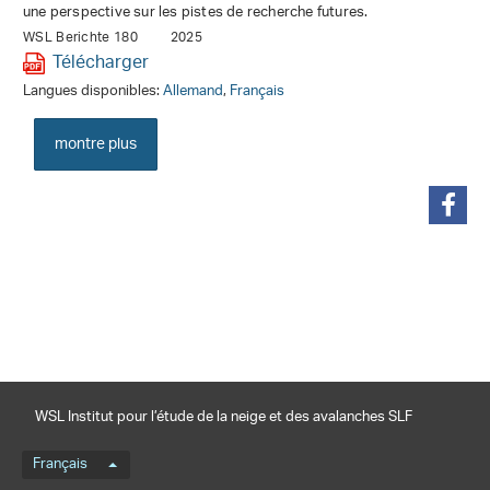
une perspective sur les pistes de recherche futures.
WSL Berichte 180
2025
Télécharger
Langues disponibles:
Allemand
,
Français
montre plus
partager
WSL Institut pour l’étude de la neige et des avalanches SLF
Menu de langue
Français