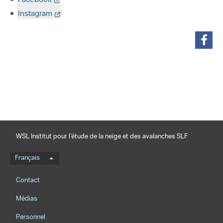
Facebook
Instagram
partager
WSL Institut pour l’étude de la neige et des avalanches SLF
Menu de langue
Français
Footernavigation
Contact
Médias
Personnel