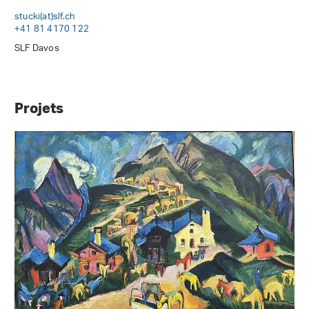
stucki(at)slf
.
ch
+41 81 4170 122
SLF Davos
Projets