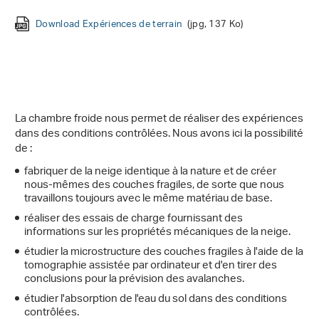
Download Expériences de terrain
Download Dorfberg, Davos
Download neige glissante
Download Capteurs de sol
(jpg, 4 Mo)
(jpg, 5 Mo)
(jpg, 743 Ko)
(jpg, 137 Ko)
Download Couche fragile
(jpg, 2 Mo)
La chambre froide nous permet de réaliser des expériences
dans des conditions contrôlées. Nous avons ici la possibilité
de :
fabriquer de la neige identique à la nature et de créer
nous-mêmes des couches fragiles, de sorte que nous
travaillons toujours avec le même matériau de base.
réaliser des essais de charge fournissant des
informations sur les propriétés mécaniques de la neige.
étudier la microstructure des couches fragiles à l'aide de la
tomographie assistée par ordinateur et d'en tirer des
conclusions pour la prévision des avalanches.
étudier l'absorption de l'eau du sol dans des conditions
contrôlées.