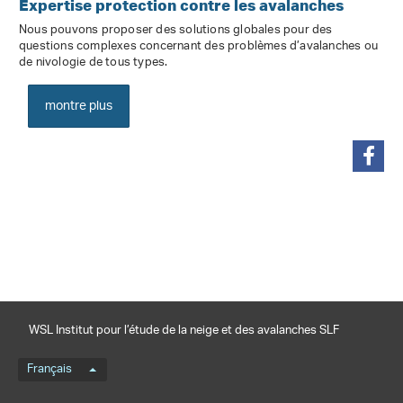
Expertise protection contre les avalanches
Nous pouvons proposer des solutions globales pour des
questions complexes concernant des problèmes d’avalanches ou
de nivologie de tous types.
montre plus
partager
WSL Institut pour l’étude de la neige et des avalanches SLF
Menu de langue
Français
Footernavigation