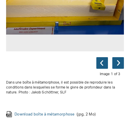
Image 1 of 3
Dans une boîte à métamorphose, il est possible de reproduire les
conditions dans lesquelles se forme le givre de profondeur dans la
nature. Photo : Jakob Schöttner, SLF
Download couche fragile
(jpg, 491 Ko)
Download boîte à métamorphose
Download cristaux de givre
(jpg, 1 Mo)
(jpg, 2 Mo)