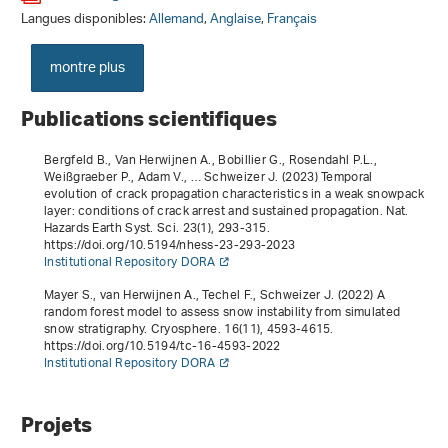
Langues disponibles:
Allemand
,
Anglaise
,
Français
montre plus
Publications scientifiques
Bergfeld B., Van Herwijnen A., Bobillier G., Rosendahl P.L.,
Weißgraeber P., Adam V., … Schweizer J. (2023) Temporal
evolution of crack propagation characteristics in a weak snowpack
layer: conditions of crack arrest and sustained propagation. Nat.
Hazards Earth Syst. Sci.
23
(1), 293-315.
https://doi.org/10.5194/nhess-23-293-2023
Institutional Repository DORA
Mayer S., van Herwijnen A., Techel F., Schweizer J. (2022) A
random forest model to assess snow instability from simulated
snow stratigraphy. Cryosphere.
16
(11), 4593-4615.
https://doi.org/10.5194/tc-16-4593-2022
Institutional Repository DORA
Projets