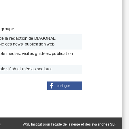
 groupe
 de la rédaction de DIAGONAL,
le des news, publication web
e médias, visites guidées, publication
le slf.ch et médias sociaux
partager
WSL Institut pour l’étude de la neige et des avalanches SLF