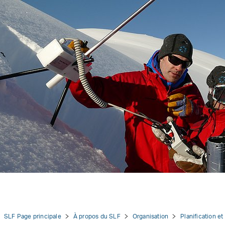
:
tion
SLF Page principale
À propos du SLF
Organisation
Planification et