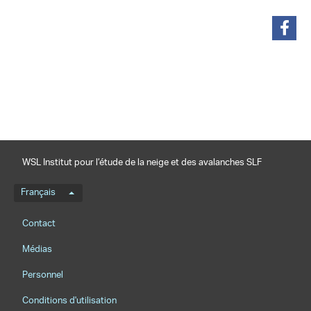
partager
WSL Institut pour l’étude de la neige et des avalanches SLF
Menu de langue
Français
Footernavigation
Contact
Médias
Personnel
Conditions d'utilisation