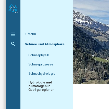
Menü
Unternaviga
Forschungseinheiten
Aktuelle Navigation
Schnee und Atmosphäre
Schneephysik
Schneeprozesse
Schneehydrologie
Hydrologie und
Klimafolgen in
Gebirgsregionen