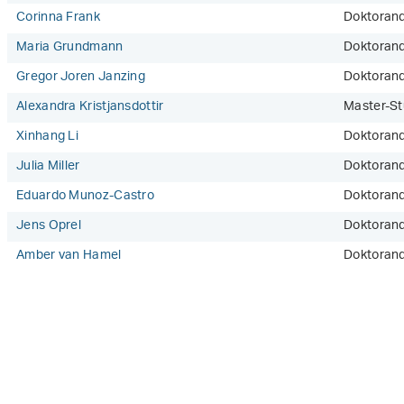
Corinna Frank
Doktorand
Maria Grundmann
Doktorand
Gregor Joren Janzing
Doktoran
Alexandra Kristjansdottir
Master-St
Xinhang Li
Doktorand
Julia Miller
Doktorand
Eduardo Munoz-Castro
Doktoran
Jens Oprel
Doktoran
Amber van Hamel
Doktorand