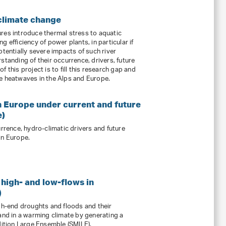
climate change
res introduce thermal stress to aquatic
 efficiency of power plants, in particular if
otentially severe impacts of such river
standing of their occurrence, drivers, future
 this project is to fill this research gap and
e heatwaves in the Alps and Europe.
n Europe under current and future
e)
urrence, hydro-climatic drivers and future
in Europe.
high- and low-flows in
)
igh-end droughts and floods and their
land in a warming climate by generating a
dition Large Ensemble (SMILE).