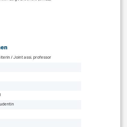
nen
terin / Joint assi. professor
d
udentin