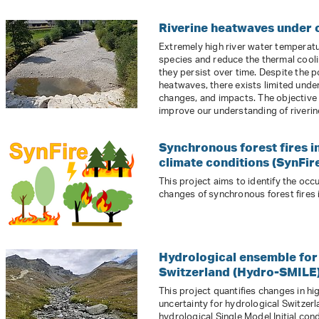
Riverine heatwaves under 
Extremely high river water temperatu
species and reduce the thermal cooling
they persist over time. Despite the p
heatwaves, there exists limited under
changes, and impacts. The objective of
improve our understanding of riverin
Synchronous forest fires i
climate conditions (SynFir
This project aims to identify the occ
changes of synchronous forest fires 
Hydrological ensemble for 
Switzerland (Hydro-SMILE
This project quantifies changes in h
uncertainty for hydrological Switzer
hydrological Single Model Initial con