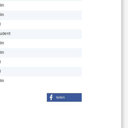
in
in
d
udent
in
in
d
d
in
teilen