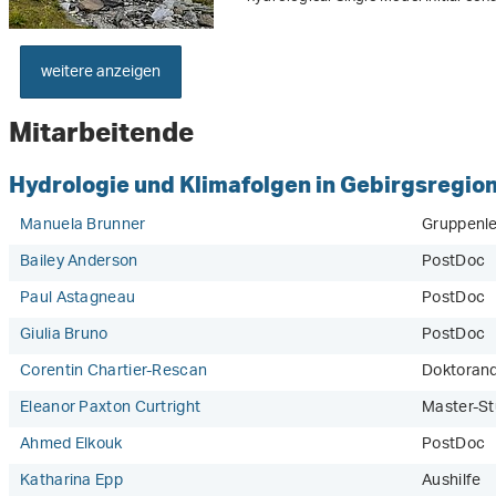
weitere anzeigen
Mitarbeitende
Hydrologie und Klimafolgen in Gebirgsregio
Manuela Brunner
Gruppenlei
Bailey Anderson
PostDoc
Paul Astagneau
PostDoc
Giulia Bruno
PostDoc
Corentin Chartier-Rescan
Doktoran
Eleanor Paxton Curtright
Master-St
Ahmed Elkouk
PostDoc
Katharina Epp
Aushilfe