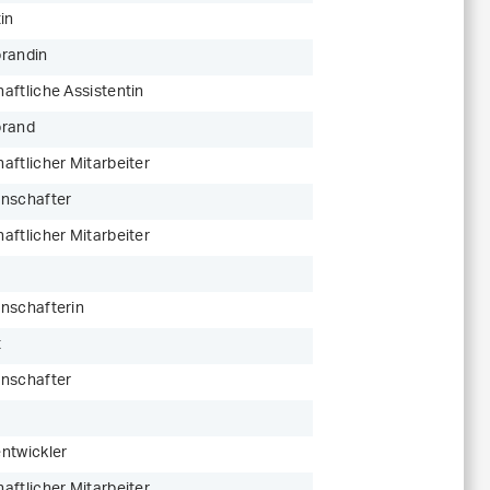
in
randin
aftliche Assistentin
orand
aftlicher Mitarbeiter
nschafter
aftlicher Mitarbeiter
nschafterin
t
nschafter
ntwickler
aftlicher Mitarbeiter