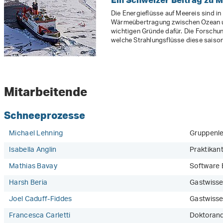
Die Energieflüsse auf Meereis sind in 
Wärmeübertragung zwischen Ozean u
wichtigen Gründe dafür. Die Forschu
welche Strahlungsflüsse diese saison
Mitarbeitende
Schneeprozesse
Michael Lehning
Gruppenlei
Isabella Anglin
Praktikant
Mathias Bavay
Software 
Harsh Beria
Gastwisse
Joel Caduff-Fiddes
Gastwisse
Francesca Carletti
Doktorand