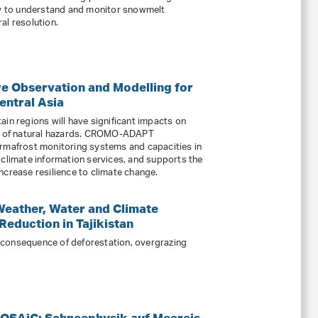
ity to understand and monitor snowmelt
al resolution.
 Observation and Modelling for
entral Asia
ain regions will have significant impacts on
ce of natural hazards. CROMO-ADAPT
ermafrost monitoring systems and capacities in
 climate information services, and supports the
ncrease resilience to climate change.
Weather, Water and Climate
Reduction in Tajikistan
 a consequence of deforestation, overgrazing
MOSAiC: Schneephysik auf Meereis