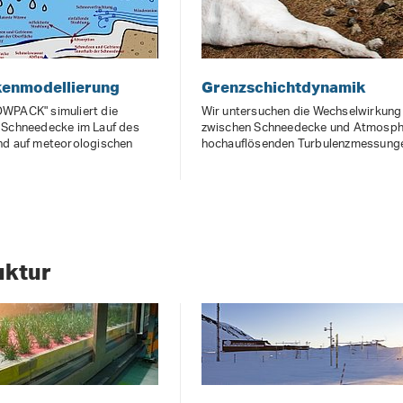
enmodellierung
Grenzschichtdynamik
WPACK" simuliert die
Wir untersuchen die Wechselwirkung
 Schneedecke im Lauf des
zwischen Schneedecke und Atmosph
nd auf meteorologischen
hochauflösenden Turbulenzmessung
uktur