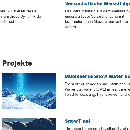
Versuchsfläche Weissfluhj
des SLF bieten ideale
Das Versuchsfeld auf dem Weissfluhj
, um diese Dynamik der
unsere älteste Versuchsfläche mit
erforschen.
kontinuierlichen Messreihen seit de
Jahren.
Projekte
Muoniverse Snow Water Eq
From outer space to mountain peak
Water Equivalent (SWE) in real time, 
flood forecasting, hydropower, and c
SnowTinel
The recent increased availability of 