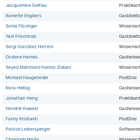
Jacquemine Delfieu
Praktikant
Rainette Engbers
Gastdokto
Sonia Flückiger
Wissensch
Yael Frischholz
Gastdokt
Sergi Gonzàlez Herrero
Wissensch
Océane Hames
Gastwisse
Seyed Mahmood Hamze Ziabari
Wissensch
Michael Haugeneder
PostDoc
Nora Helbig
Gastwisse
Jonathan Heng
Praktikan
Hendrik Huwald
Gastwisse
Fanny Kristianti
PostDoc
Patrick Leibersperger
Softwaree
Christoph Marty
Wissensch