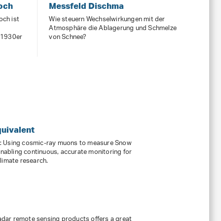
och
Messfeld Dischma
och ist
Wie steuern Wechselwirkungen mit der
Atmosphäre die Ablagerung und Schmelze
n 1930er
von Schnee?
uivalent
s: Using cosmic-ray muons to measure Snow
enabling continuous, accurate monitoring for
limate research.
radar remote sensing products offers a great