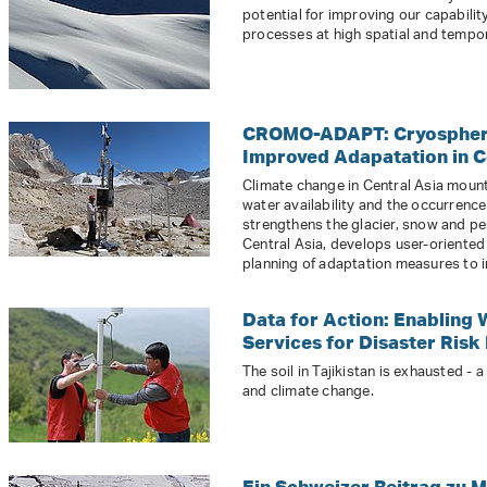
potential for improving our capabil
processes at high spatial and tempor
CROMO-ADAPT: Cryosphere
Improved Adapatation in C
Climate change in Central Asia mount
water availability and the occurren
strengthens the glacier, snow and p
Central Asia, develops user-oriented
planning of adaptation measures to i
Data for Action: Enabling 
Services for Disaster Risk 
The soil in Tajikistan is exhausted -
and climate change.
Ein Schweizer Beitrag zu 