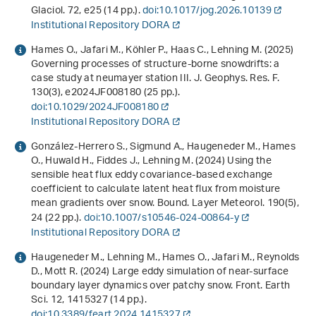
Glaciol.
72
, e25 (14 pp.).
doi:10.1017/jog.2026.10139
Institutional Repository DORA
Hames O., Jafari M., Köhler P., Haas C., Lehning M. (2025)
Governing processes of structure‐borne snowdrifts: a
case study at neumayer station III. J. Geophys. Res. F.
130
(3), e2024JF008180 (25 pp.).
doi:10.1029/2024JF008180
Institutional Repository DORA
González-Herrero S., Sigmund A., Haugeneder M., Hames
O., Huwald H., Fiddes J., Lehning M. (2024) Using the
sensible heat flux eddy covariance-based exchange
coefficient to calculate latent heat flux from moisture
mean gradients over snow. Bound. Layer Meteorol.
190
(5),
24 (22 pp.).
doi:10.1007/s10546-024-00864-y
Institutional Repository DORA
Haugeneder M., Lehning M., Hames O., Jafari M., Reynolds
D., Mott R. (2024) Large eddy simulation of near-surface
boundary layer dynamics over patchy snow. Front. Earth
Sci.
12
, 1415327 (14 pp.).
doi:10.3389/feart.2024.1415327