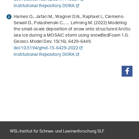
Institutional Repository DORA
Hames O., Jafari M., Wagner D.N., Raphael I., Clemens-
Sewall D., Polashenski C., … Lehning M. (2022) Modeling
the small-scale deposition of snow onto structured Arctic
sea ice during a MOSAiC storm using snowBedFoam 1.0.
Geosci. Model Dev.
15
(16), 6429-6449.
doi:10.5194/gmd-15-6429-2022
Institutional Repository DORA
teilen
WSL-Institut für Schnee- und Lawinenforschung SLF