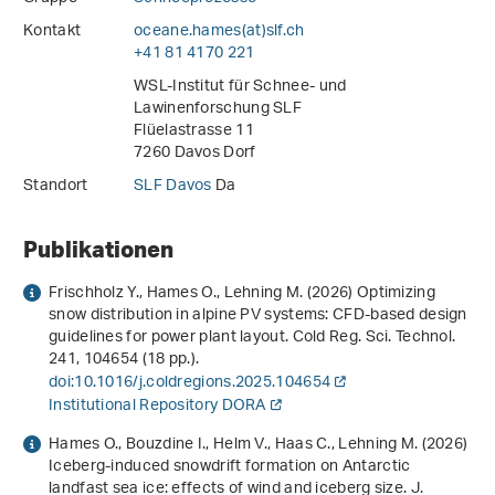
Kontakt
oceane.hames(at)slf
.
ch
+41 81 4170 221
WSL-Institut für Schnee- und
Lawinenforschung SLF
Flüelastrasse 11
7260 Davos Dorf
Standort
SLF Davos
Da
Publikationen
Frischholz Y., Hames O., Lehning M. (2026) Optimizing
snow distribution in alpine PV systems: CFD-based design
guidelines for power plant layout. Cold Reg. Sci. Technol.
241
, 104654 (18 pp.).
doi:10.1016/j.coldregions.2025.104654
Institutional Repository DORA
Hames O., Bouzdine I., Helm V., Haas C., Lehning M. (2026)
Iceberg-induced snowdrift formation on Antarctic
landfast sea ice: effects of wind and iceberg size. J.