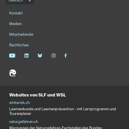
Sprachmenü
Deutsch
Footernavigation
Kontakt
Medien
Mitarbeitende
Rechtliches
Websites von SLF und WSL
whiterisk.ch
Lawinenkunde und Lawinenprävention - mit Lernprogramm und
Tourenplaner
naturgefahren.ch
Warnungen der Naturgefahren-Fachstellen des Bundes