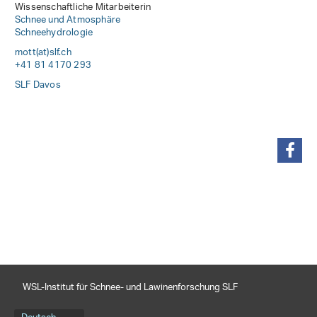
Wissenschaftliche Mitarbeiterin
Schnee und Atmosphäre
Schneehydrologie
mott(at)slf
.
ch
+41 81 4170 293
SLF Davos
teilen
WSL-Institut für Schnee- und Lawinenforschung SLF