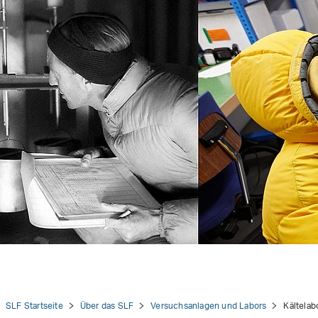
tion
ors
SLF Startseite
Über das SLF
Versuchsanlagen und Labors
Kältelab