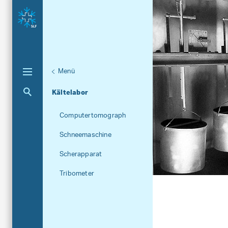
Menü
Unternaviga
Versuchsanlagen und Lab
Aktuelle Navigation
Kältelabor
Computertomograph
Schneemaschine
Scherapparat
Tribometer