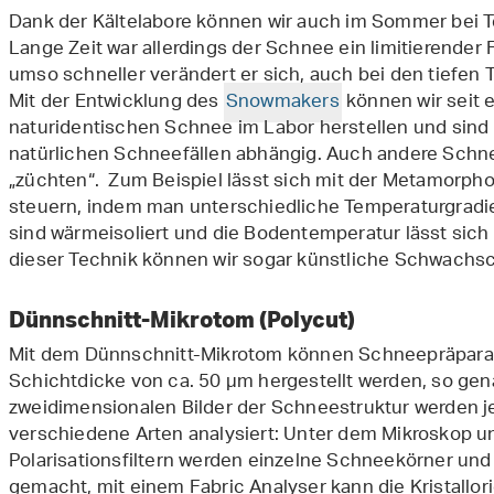
Dank der Kältelabore können wir auch im Sommer bei T
Lange Zeit war allerdings der Schnee ein limitierender 
umso schneller verändert er sich, auch bei den tiefen
Mit der Entwicklung des
Snowmakers
können wir seit 
naturidentischen Schnee im Labor herstellen und sind 
natürlichen Schneefällen abhängig. Auch andere Schn
„züchten“. Zum Beispiel lässt sich mit der Metamor
steuern, indem man unterschiedliche Temperaturgradi
sind wärmeisoliert und die Bodentemperatur lässt sich 
dieser Technik können wir sogar künstliche Schwachsc
Dünnschnitt-Mikrotom (Polycut)
Mit dem Dünnschnitt-Mikrotom können Schneepräparat
Schichtdicke von ca. 50 µm hergestellt werden, so ge
zweidimensionalen Bilder der Schneestruktur werden j
verschiedene Arten analysiert: Unter dem Mikroskop u
Polarisationsfiltern werden einzelne Schneekörner und
gemacht, mit einem Fabric Analyser kann die Kristallo