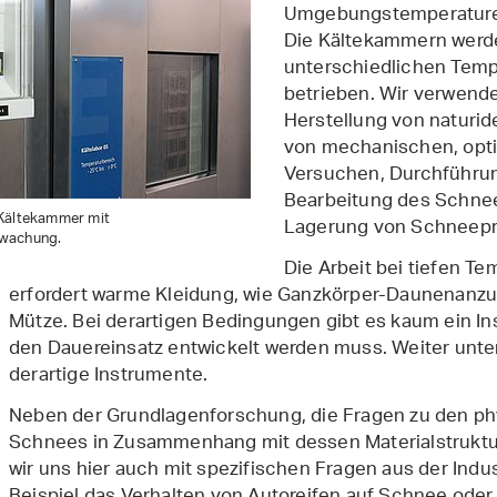
Umgebungstemperaturen
Die Kältekammern werd
unterschiedlichen Temp
betrieben. Wir verwend
Herstellung von naturi
von mechanischen, opt
Versuchen, Durchführu
Bearbeitung des Schnee
Kältekammer mit
Lagerung von Schneepr
wachung.
Die Arbeit bei tiefen T
erfordert warme Kleidung, wie Ganzkörper-Daunenanz
Mütze. Bei derartigen Bedingungen gibt es kaum ein Ins
den Dauereinsatz entwickelt werden muss. Weiter unten
derartige Instrumente.
Neben der Grundlagenforschung, die Fragen zu den ph
Schnees in Zusammenhang mit dessen Materialstruktur
wir uns hier auch mit spezifischen Fragen aus der Indu