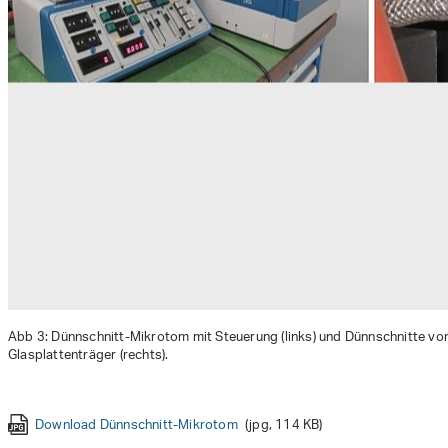
Abb 3: Dünnschnitt-Mikrotom mit Steuerung (links) und Dünnschnitte vo
Glasplattenträger (rechts).
Download Dünnschnitt-Mikrotom
Download Korngrenzenanalyse der Dünnschnitte
(jpg, 114 KB)
(jpg, 338 KB)