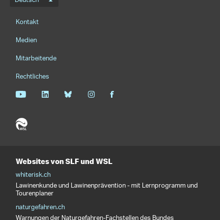
Sprachmenü
Deutsch
Footernavigation
Kontakt
Medien
Mitarbeitende
Rechtliches
Websites von SLF und WSL
whiterisk.ch
Lawinenkunde und Lawinenprävention - mit Lernprogramm und
Tourenplaner
naturgefahren.ch
Warnungen der Naturgefahren-Fachstellen des Bundes