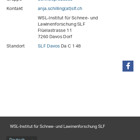
Kontakt
anja.schilling(at)slf
.
ch
WSL-Institut für Schnee- und
Lawinenforschung SLF
Flüelastrasse 11
7260 Davos Dorf
Standort
SLF Davos
Da C 1 48
teilen
WSL-Institut für Schnee- und Lawinenforschung SLF