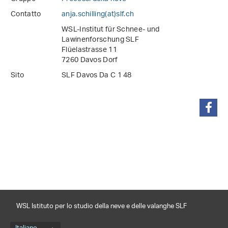
Contatto
anja.schilling(at)slf
.
ch
WSL-Institut für Schnee- und
Lawinenforschung SLF
Flüelastrasse 11
7260 Davos Dorf
Sito
SLF Davos Da C 1 48
condividi
WSL Istituto per lo studio della neve e delle valanghe SLF