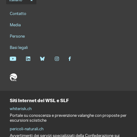
Menu della lingua
Italiano
Footernavigation
Contatto
Media
Persone
Basi legali
Siti Internet del WSL e SLF
whiterisk.ch
Portale su conoscenza e prevenzione valanghe con proposte per
escursioni sciistiche
pericoli-naturali.ch
Avvertimenti dei servizi specializzati della Confederazione sui