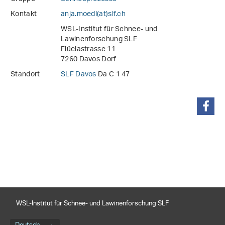
Kontakt
anja.moedl(at)slf
.
ch
WSL-Institut für Schnee- und
Lawinenforschung SLF
Flüelastrasse 11
7260 Davos Dorf
Standort
SLF Davos
Da C 1 47
teilen
WSL-Institut für Schnee- und Lawinenforschung SLF