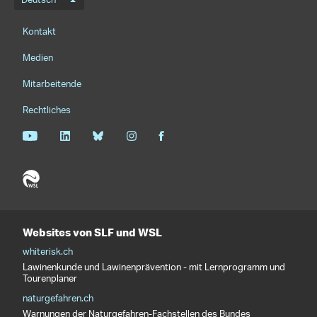
Sprachmenü
Deutsch
Footernavigation
Kontakt
Medien
Mitarbeitende
Rechtliches
Websites von SLF und WSL
whiterisk.ch
Lawinenkunde und Lawinenprävention - mit Lernprogramm und
Tourenplaner
naturgefahren.ch
Warnungen der Naturgefahren-Fachstellen des Bundes