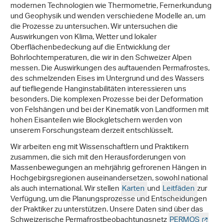
modernen Technologien wie Thermometrie, Fernerkundung
und Geophysik und wenden verschiedene Modelle an, um
die Prozesse zu untersuchen. Wir untersuchen die
Auswirkungen von Klima, Wetter und lokaler
Oberflächenbedeckung auf die Entwicklung der
Bohrlochtemperaturen, die wir in den Schweizer Alpen
messen. Die Auswirkungen des auftauenden Permafrostes,
des schmelzenden Eises im Untergrund und des Wassers
auf tiefliegende Hanginstabilitäten interessieren uns
besonders. Die komplexen Prozesse bei der Deformation
von Felshängen und bei der Kinematik von Landformen mit
hohen Eisanteilen wie Blockgletschern werden von
unserem Forschungsteam derzeit entschlüsselt.
Wir arbeiten eng mit Wissenschaftlern und Praktikern
zusammen, die sich mit den Herausforderungen von
Massenbewegungen an mehrjährig gefrorenen Hängen in
Hochgebirgsregionen auseinandersetzen, sowohl national
als auch international. Wir stellen
Karten
und
Leitfäden
zur
Verfügung, um die Planungsprozesse und Entscheidungen
der Praktiker zu unterstützen. Unsere Daten sind über das
Schweizerische Permafrostbeobachtungsnetz
PERMOS