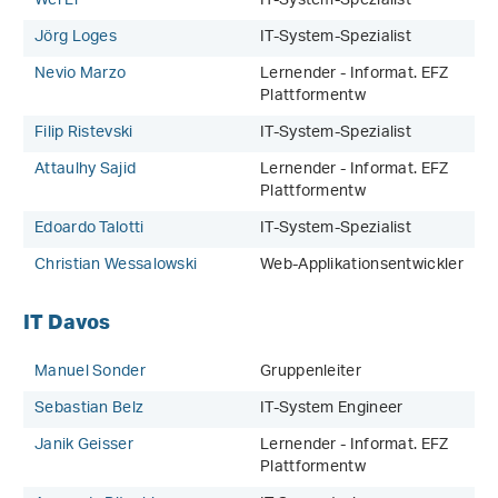
Wei Li
IT-System-Spezialist
Jörg Loges
IT-System-Spezialist
Nevio Marzo
Lernender - Informat. EFZ
Plattformentw
Filip Ristevski
IT-System-Spezialist
Attaulhy Sajid
Lernender - Informat. EFZ
Plattformentw
Edoardo Talotti
IT-System-Spezialist
Christian Wessalowski
Web-Applikationsentwickler
IT Davos
Manuel Sonder
Gruppenleiter
Sebastian Belz
IT-System Engineer
Janik Geisser
Lernender - Informat. EFZ
Plattformentw