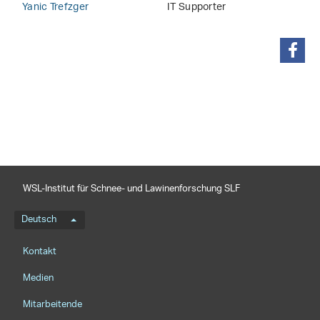
Yanic Trefzger
IT Supporter
teilen
WSL-Institut für Schnee- und Lawinenforschung SLF
Sprachmenü
Deutsch
Footernavigation
Kontakt
Medien
Mitarbeitende