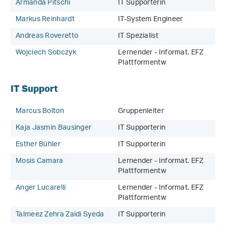
Armanda Pitschi
IT Supporterin
Markus Reinhardt
IT-System Engineer
Andreas Roveretto
IT Spezialist
Wojciech Sobczyk
Lernender - Informat. EFZ
Plattformentw
IT Support
Marcus Bolton
Gruppenleiter
Kaja Jasmin Bausinger
IT Supporterin
Esther Bühler
IT Supporterin
Mosis Camara
Lernender - Informat. EFZ
Plattformentw
Anger Lucarelli
Lernender - Informat. EFZ
Plattformentw
Talmeez Zehra Zaidi Syeda
IT Supporterin