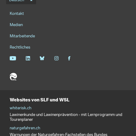
Sprachmenü
Deutsch
Footernavigation
Kontakt
Medien
Mitarbeitende
Rechtliches
Websites von SLF und WSL
whiterisk.ch
Lawinenkunde und Lawinenprävention - mit Lernprogramm und
Tourenplaner
naturgefahren.ch
Warnungen der Naturgefahren-Fachstellen des Bundes