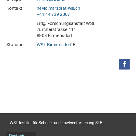
Kontakt
nevio.marzo(at)wsl
.
ch
+41 44 739 2307
Eidg. Forschungsanstalt WSL
Zürcherstrasse 111
8903 Birmensdorf
Standort
WSL Birmensdorf
Bi
teilen
WSL-Institut für Schnee- und Lawinenforschung SLF