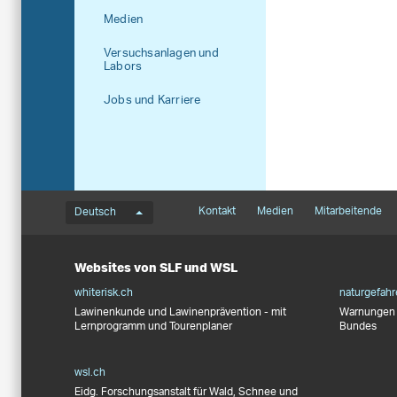
Medien
Versuchsanlagen und
Labors
Jobs und Karriere
Sprachmenü
Footernavigation
Kontakt
Medien
Mitarbeitende
Deutsch
Websites von SLF und WSL
whiterisk.ch
naturgefahr
Lawinenkunde und Lawinenprävention - mit
Warnungen 
Lernprogramm und Tourenplaner
Bundes
wsl.ch
Eidg. Forschungsanstalt für Wald, Schnee und