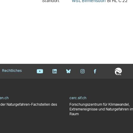
Standort
WSL Birmensdorf
Bi HL C 22
Rechtliches
en.ch
cerc.slf.ch
der Naturgefahren-Fachstellen des
Forschungszentrum für Klimawandel,
Extremereignisse und Naturgefahren im
Raum