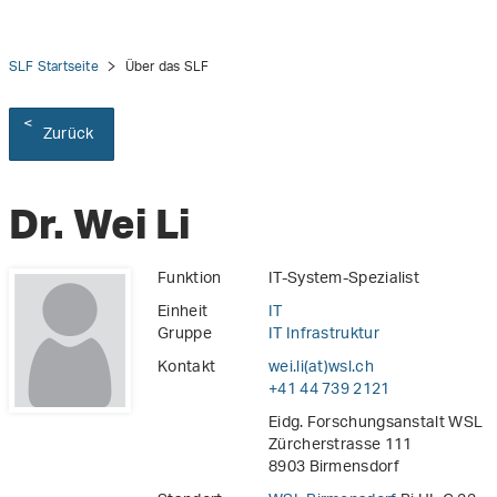
SLF Startseite
Über das SLF
Zurück
Dr. Wei Li
Funktion
IT-System-Spezialist
Einheit
IT
Gruppe
IT Infrastruktur
Kontakt
wei.li(at)wsl
.
ch
+41 44 739 2121
Eidg. Forschungsanstalt WSL
Zürcherstrasse 111
8903 Birmensdorf