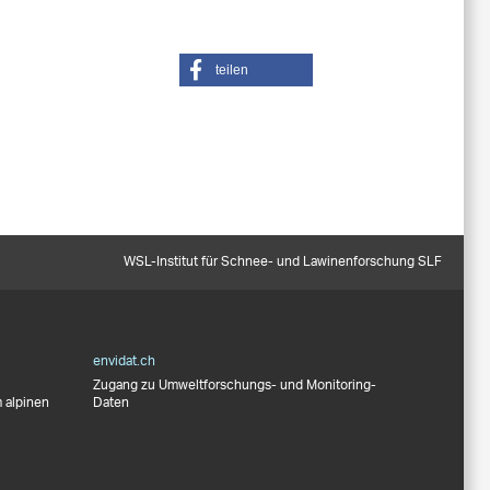
teilen
WSL-Institut für Schnee- und Lawinenforschung SLF
envidat.ch
Zugang zu Umweltforschungs- und Monitoring-
 alpinen
Daten