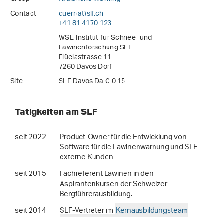
Contact
duerr(at)slf
.
ch
+41 81 4170 123
WSL-Institut für Schnee- und
Lawinenforschung SLF
Flüelastrasse 11
7260 Davos Dorf
Site
SLF Davos Da C 0 15
Tätigkeiten am SLF
seit 2022
Product-Owner für die Entwicklung von
Software für die Lawinenwarnung und SLF-
externe Kunden
seit 2015
Fachreferent Lawinen in den
Aspirantenkursen der Schweizer
Bergführerausbildung.
seit 2014
SLF-Vertreter im
Kernausbildungsteam