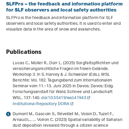
SLFPro – the feedback and information platform
for SLF observers and local safety authorities
SLFPro is the feedback and information platform for SLF
observers and local safety authorities. It is used to enter and
visualize data in the area of snow and avalanches.
Publications
Lucas C., Müller R., Dürr L. (2025)
Sorgfaltspflichten und
versicherungsrechtliche Fragen im freien Gelände.
Workshop 3
. In S. Harvey & J. Schweizer (Eds.),
WSL
Berichte: Vol. 182
.
Tagungsband zum Internationalen
Seminar vom 11.–13. Juni 2025 in Davos
. Davos: Eidg.
Forschungsanstalt für Wald, Schnee und Landschaft
WSL. 137-140.
doi:10.55419/wsl:41943
Institutional Repository DORA
Dumont M., Gascoin S., Réveillet M., Voisin D., Tuzet F.,
Arnaud L., … Voiron C. (2023) Spatial variability of Saharan
dust deposition revealed through a citizen science