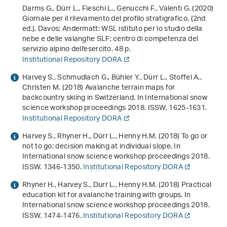
Darms G., Dürr L., Fieschi L., Genucchi F., Valenti G. (2020)
Giornale per il rilevamento del profilo stratigrafico
. (2nd
ed.). Davos; Andermatt: WSL istituto per lo studio della
nebe e delle valanghe SLF; centro di competenza del
servizio alpino dell'esercito. 48 p.
Institutional Repository DORA
Harvey S., Schmudlach G., Bühler Y., Dürr L., Stoffel A.,
Christen M. (2018)
Avalanche terrain maps for
backcountry skiing in Switzerland
. In
International snow
science workshop proceedings 2018
. ISSW. 1625-1631.
Institutional Repository DORA
Harvey S., Rhyner H., Dürr L., Henny H.M. (2018)
To go or
not to go: decision making at individual slope
. In
International snow science workshop proceedings 2018
.
ISSW. 1346-1350.
Institutional Repository DORA
Rhyner H., Harvey S., Durr L., Henny H.M. (2018)
Practical
education kit for avalanche training with groups
. In
International snow science workshop proceedings 2018
.
ISSW. 1474-1476.
Institutional Repository DORA