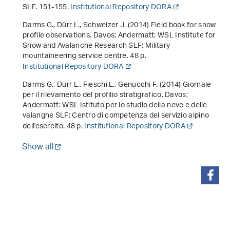
SLF. 151-155.
Institutional Repository DORA
Darms G., Dürr L., Schweizer J. (2014)
Field book for snow
profile observations
. Davos; Andermatt: WSL Institute for
Snow and Avalanche Research SLF; Military
mountaineering service centre. 48 p.
Institutional Repository DORA
Darms G., Dürr L., Fieschi L., Genucchi F. (2014)
Giornale
per il rilevamento del profilio stratigrafico
. Davos;
Andermatt: WSL Istituto per lo studio della neve e delle
valanghe SLF; Centro di competenza del servizio alpino
dell'esercito. 48 p.
Institutional Repository DORA
Show all
share