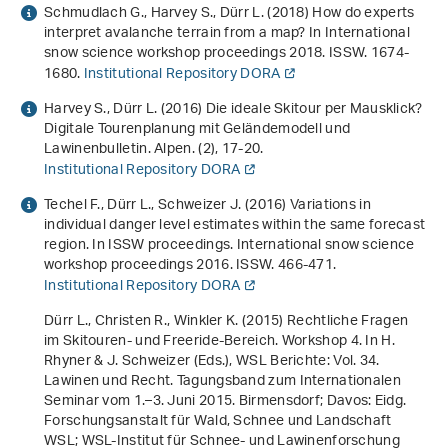
Schmudlach G., Harvey S., Dürr L. (2018)
How do experts
interpret avalanche terrain from a map?
In
International
snow science workshop proceedings 2018
. ISSW. 1674-
1680.
Institutional Repository DORA
Harvey S., Dürr L. (2016) Die ideale Skitour per Mausklick?
Digitale Tourenplanung mit Geländemodell und
Lawinenbulletin. Alpen. (2), 17-20.
Institutional Repository DORA
Techel F., Dürr L., Schweizer J. (2016)
Variations in
individual danger level estimates within the same forecast
region
. In
ISSW proceedings
.
International snow science
workshop proceedings 2016
. ISSW. 466-471.
Institutional Repository DORA
Dürr L., Christen R., Winkler K. (2015)
Rechtliche Fragen
im Skitouren- und Freeride-Bereich. Workshop 4
. In H.
Rhyner & J. Schweizer (Eds.),
WSL Berichte: Vol. 34
.
Lawinen und Recht. Tagungsband zum Internationalen
Seminar vom 1.–3. Juni 2015
. Birmensdorf; Davos: Eidg.
Forschungsanstalt für Wald, Schnee und Landschaft
WSL; WSL-Institut für Schnee- und Lawinenforschung