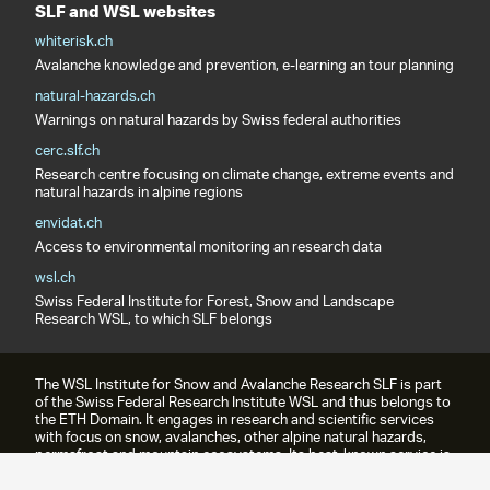
SLF and WSL websites
whiterisk.ch
Avalanche knowledge and prevention, e-learning an tour planning
natural-hazards.ch
Warnings on natural hazards by Swiss federal authorities
cerc.slf.ch
Research centre focusing on climate change, extreme events and
natural hazards in alpine regions
envidat.ch
Access to environmental monitoring an research data
wsl.ch
Swiss Federal Institute for Forest, Snow and Landscape
Research WSL, to which SLF belongs
The WSL Institute for Snow and Avalanche Research SLF is part
of the Swiss Federal Research Institute WSL and thus belongs to
the ETH Domain. It engages in research and scientific services
with focus on snow, avalanches, other alpine natural hazards,
permafrost and mountain ecosystems. Its best-known service is
the avalanche bulletin.