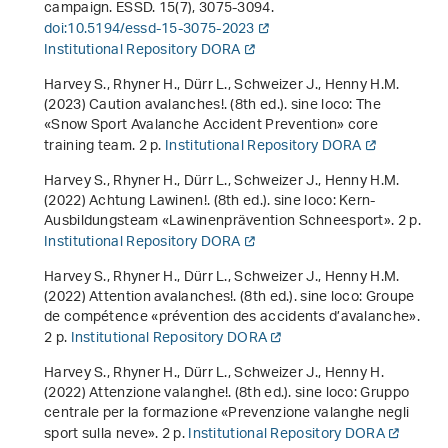
campaign. ESSD.
15
(7), 3075-3094.
doi:10.5194/essd-15-3075-2023
Institutional Repository DORA
Harvey S., Rhyner H., Dürr L., Schweizer J., Henny H.M.
(2023)
Caution avalanches!
. (8th ed.). sine loco: The
«Snow Sport Avalanche Accident Prevention» core
training team. 2 p.
Institutional Repository DORA
Harvey S., Rhyner H., Dürr L., Schweizer J., Henny H.M.
(2022)
Achtung Lawinen!
. (8th ed.). sine loco: Kern-
Ausbildungsteam «Lawinenprävention Schneesport». 2 p.
Institutional Repository DORA
Harvey S., Rhyner H., Dürr L., Schweizer J., Henny H.M.
(2022)
Attention avalanches!
. (8th ed.). sine loco: Groupe
de compétence «prévention des accidents d’avalanche».
2 p.
Institutional Repository DORA
Harvey S., Rhyner H., Dürr L., Schweizer J., Henny H.
(2022)
Attenzione valanghe!
. (8th ed.). sine loco: Gruppo
centrale per la formazione «Prevenzione valanghe negli
sport sulla neve». 2 p.
Institutional Repository DORA