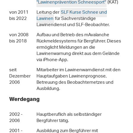
"Lawinenprävention Schneesport"
(KAT)
von 2011
Leitung der
SLF Kurse Schnee und
bis 2022
Lawinen
für Sachverständige
Lawinendienst und SLF-Beobachter.
von 2008
Aufbau und Betrieb des mAvalanche
bis 2018
Rückmeldesystems für Bergführer. Dieses
ermöglicht Meldungen an die
Lawinenwarnung direkt aus dem Gelände
via iPhone-App.
seit
Mitarbeiter im Lawinenwarndienst mit den
Dezember
Hauptaufgaben Lawinenprognose,
2006
Betreuung des Beobachternetzes und
Ausbildung.
Werdegang
2002 -
Hauptberuflich als selbständiger
2006
Bergführer tätig.
2001 -
Ausbildung zum Bergführer mit