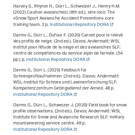
Harvey S., Rhyner H., Dürr L., Schweizer J., Henny H.M.
(2022)
Caution avalanches!
. (8th ed.). sine loco: The
«Snow Sport Avalanche Accident Prevention» core
training team. 2 p.
Institutional Repository DORA
Darms G., Dürr L., Dufour F. (2020)
Carnet pour le relevé
des profils de neige
. (2nd ed.). Davos; Andermatt: WSL
institut pour l'étude de la neige et des avalanches SLF;
centre de compétences du service alpin de l'armée. (54
pp.) p.
Institutional Repository DORA
Darms G., Dürr L. (2020)
Feldbuch für
Schneeprofilaufnahmen
. (2nd ed.). Davos; Andermatt:
WSL-Institut für Schnee und Lawinenforschung SLF;
Kompetenzzentrum Gebirgsdienst der Armee. 48 p.
Institutional Repository DORA
Darms G., Dürr L., Schweizer J. (2020)
Field book for snow
profile observations
. (2nd ed.). Davos; Andermatt: WSL
Institute for Snow and Avalanche Research SLF; military
mountaineering service centre. 48 p.
Institutional Repository DORA