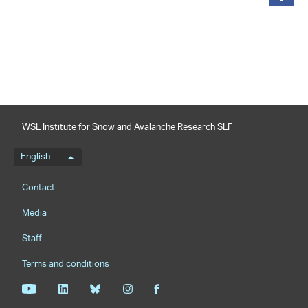
share
WSL Institute for Snow and Avalanche Research SLF
Language menu
English
Footernavigation
Contact
Media
Staff
Terms and conditions