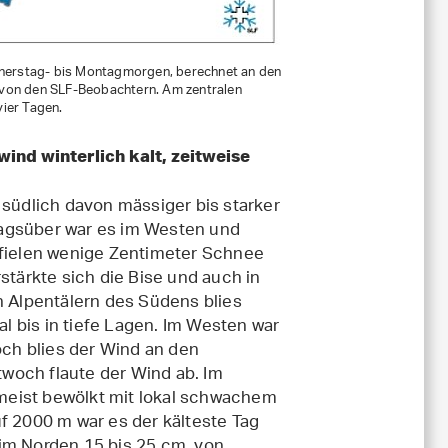
erstag- bis Montagmorgen, berechnet an den
von den SLF-Beobachtern. Am zentralen
vier Tagen.
ind winterlich kalt, zeitweise
üdlich davon mässiger bis starker
tagsüber war es im Westen und
 fielen wenige Zentimeter Schnee
stärkte sich die Bise und auch in
n Alpentälern des Südens blies
 bis in tiefe Lagen. Im Westen war
och blies der Wind an den
woch flaute der Wind ab. Im
meist bewölkt mit lokal schwachem
f 2000 m war es der kälteste Tag
im Norden 15 bis 25 cm, von