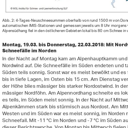
Abb. 2: 4-Tages-Neuschneesummen oberhalb von rund 1500 m von Donn
automatischen IMIS-Stationen und gemessen jeweils um 8 Uhr morgens 
Alpensüdhang fiel in den östlicheren Gebieten lokal bis 80 cm Schnee in 
Montag, 19.03. bis Donnerstag, 22.03.2018: Mit Nordw
Schneefälle im Norden
In der Nacht auf Montag kam am Alpenhauptkamm und s
Nordwind auf. Die Schneefälle im Süden endeten und 
Süden teils sonnig. Sonst war es meist bewölkt und es
bis in tiefe Lagen, im Osten bis 15 cm. Am Dienstag ver
der Höhe blies mässiger bis starker Nordostwind. In de
mässiger Nordföhn. Am Alpennordhang schneite es lokal
es teils, im Süden meist sonnig. In der Nacht auf Mittw
Alpenkämmen stark bis stürmisch aus Nordost. Am Mitt
Westen und im Süden war es meist sonnig, im Norden 
Schneefall. Mit -11 °C im Norden und -7 °C im Süden au
dieser Berichtswoche. Von Montag bis Mittwoch fielen 