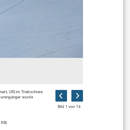
att, UR) im Triebschnee
 Tourengänger wurde
Bild 1 von 14
1124
(jpg, 302 KB)
 KB)