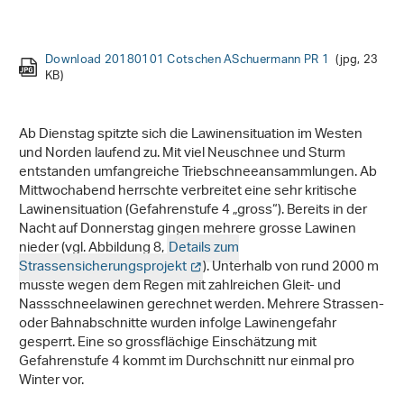
Download 20180101 Cotschen ASchuermann PR 1
Download 20180101 Cotschen ASchuermann 2 PR
(jpg, 23
(jpg, 26
KB)
KB)
Ab Dienstag spitzte sich die Lawinensituation im Westen
und Norden laufend zu. Mit viel Neuschnee und Sturm
entstanden umfangreiche Triebschneeansammlungen. Ab
Mittwochabend herrschte verbreitet eine sehr kritische
Lawinensituation (Gefahrenstufe 4 „gross“). Bereits in der
Nacht auf Donnerstag gingen mehrere grosse Lawinen
nieder (vgl. Abbildung 8,
Details zum
Strassensicherungsprojekt
). Unterhalb von rund 2000 m
musste wegen dem Regen mit zahlreichen Gleit- und
Nassschneelawinen gerechnet werden. Mehrere Strassen-
oder Bahnabschnitte wurden infolge Lawinengefahr
gesperrt. Eine so grossflächige Einschätzung mit
Gefahrenstufe 4 kommt im Durchschnitt nur einmal pro
Winter vor.