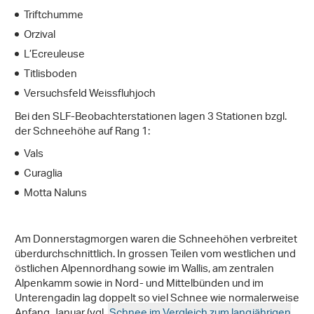
Triftchumme
Orzival
L’Ecreuleuse
Titlisboden
Versuchsfeld Weissfluhjoch
Bei den SLF-Beobachterstationen lagen 3 Stationen bzgl.
der Schneehöhe auf Rang 1:
Vals
Curaglia
Motta Naluns
Am Donnerstagmorgen waren die Schneehöhen verbreitet
überdurchschnittlich. In grossen Teilen vom westlichen und
östlichen Alpennordhang sowie im Wallis, am zentralen
Alpenkamm sowie in Nord- und Mittelbünden und im
Unterengadin lag doppelt so viel Schnee wie normalerweise
Anfang Januar (vgl.
Schnee im Vergleich zum langjährigen