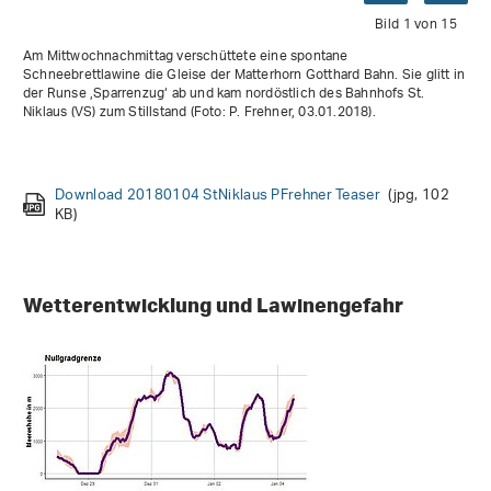
Bild 1 von 15
Am Mittwochnachmittag verschüttete eine spontane
Schneebrettlawine die Gleise der Matterhorn Gotthard Bahn. Sie glitt in
der Runse ,Sparrenzug‘ ab und kam nordöstlich des Bahnhofs St.
Niklaus (VS) zum Stillstand (Foto: P. Frehner, 03.01.2018).
Download 20180103 Zermatt PFrehner
Download 20171231 HautdeCry VDebons
(jpg, 38 KB)
(jpg, 77 KB)
Download 20180104 StNiklaus PFrehner Teaser
Download 20171231 Grengiols RSchmid
Download 20180101 AretedelaReffa JLLugon
Download 20180101 Habkern CKuster
Download 20180101 LuesdeBalayer JLLugon
(jpg, 38 KB)
(jpg, 158 KB)
(jpg, 81 KB)
(jpg, 118 KB)
(jpg, 102
Download 20171231 Rosswis APecl PR
Download 20171231 Selbsanft RStuessi
Download 20171231 Cotschen Skitourenfahrer PR
Download
(jpg, 57 KB)
(jpg, 105 KB)
(jpg, 122 KB)
(jpg, 74
KB)
Download 20171229 AreteChuffort VBerret
Download 20171228 ColduChasseral VBerret
Download 20171229 Moschhuette RMeister
Download 20171231 Gueferhorn UBerni
(jpg, 48 KB)
(jpg, 82 KB)
(jpg, 80 KB)
(jpg, 102 KB)
KB)
Wetterentwicklung und Lawinengefahr