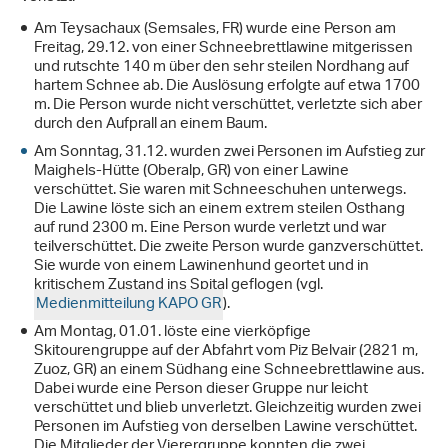
Am Teysachaux (Semsales, FR) wurde eine Person am
Freitag, 29.12. von einer Schneebrettlawine mitgerissen
und rutschte 140 m über den sehr steilen Nordhang auf
hartem Schnee ab. Die Auslösung erfolgte auf etwa 1700
m. Die Person wurde nicht verschüttet, verletzte sich aber
durch den Aufprall an einem Baum.
Am Sonntag, 31.12. wurden zwei Personen im Aufstieg zur
Maighels-Hütte (Oberalp, GR) von einer Lawine
verschüttet. Sie waren mit Schneeschuhen unterwegs.
Die Lawine löste sich an einem extrem steilen Osthang
auf rund 2300 m. Eine Person wurde verletzt und war
teilverschüttet. Die zweite Person wurde ganzverschüttet.
Sie wurde von einem Lawinenhund geortet und in
kritischem Zustand ins Spital geflogen (vgl.
Medienmitteilung KAPO GR
).
Am Montag, 01.01. löste eine vierköpfige
Skitourengruppe auf der Abfahrt vom Piz Belvair (2821 m,
Zuoz, GR) an einem Südhang eine Schneebrettlawine aus.
Dabei wurde eine Person dieser Gruppe nur leicht
verschüttet und blieb unverletzt. Gleichzeitig wurden zwei
Personen im Aufstieg von derselben Lawine verschüttet.
Die Mitglieder der Vierergruppe konnten die zwei