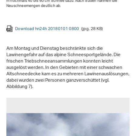
m nochmals 40 bis 60 cm Schnee dazu. Nach Süden nahmen die
Neuschneemengen deutlich ab.
Download hn24h 20180101 0800
Download hn24h 20180102 0800
Download hn24h 20180103 0800
Download hn24h 20180104 0800
(jpg, 28 KB)
(jpg, 32 KB)
(jpg, 33 KB)
(jpg, 34 KB)
Am Montag und Dienstag beschränkte sich die
Lawinengefahr auf das alpine Schneesportgelände. Die
frischen Triebschneeansammlungen konnten leicht
ausgelöst werden. In den Gebieten mit einer schwachen
Altschneedecke kam es zu mehreren Lawinenauslösungen,
dabei wurden zwei Personen ganzverschüttet (vgl.
Abbildung 7).