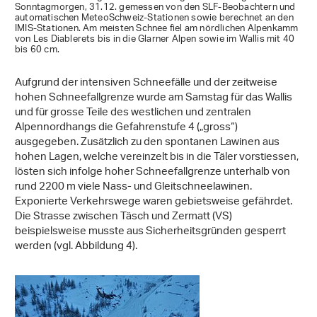
Sonntagmorgen, 31.12. gemessen von den SLF-Beobachtern und
automatischen MeteoSchweiz-Stationen sowie berechnet an den
IMIS-Stationen. Am meisten Schnee fiel am nördlichen Alpenkamm
von Les Diablerets bis in die Glarner Alpen sowie im Wallis mit 40
bis 60 cm.
Aufgrund der intensiven Schneefälle und der zeitweise
hohen Schneefallgrenze wurde am Samstag für das Wallis
und für grosse Teile des westlichen und zentralen
Alpennordhangs die Gefahrenstufe 4 („gross“)
ausgegeben. Zusätzlich zu den spontanen Lawinen aus
hohen Lagen, welche vereinzelt bis in die Täler vorstiessen,
lösten sich infolge hoher Schneefallgrenze unterhalb von
rund 2200 m viele Nass- und Gleitschneelawinen.
Exponierte Verkehrswege waren gebietsweise gefährdet.
Die Strasse zwischen Täsch und Zermatt (VS)
beispielsweise musste aus Sicherheitsgründen gesperrt
werden (vgl. Abbildung 4).