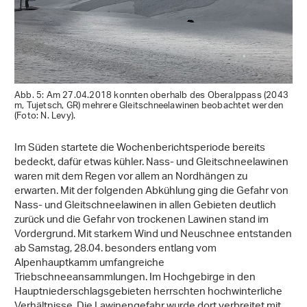
Abb. 5: Am 27.04.2018 konnten oberhalb des Oberalppass (2043
m, Tujetsch, GR) mehrere Gleitschneelawinen beobachtet werden
(Foto: N. Levy).
Im Süden startete die Wochenberichtsperiode bereits
bedeckt, dafür etwas kühler. Nass- und Gleitschneelawinen
waren mit dem Regen vor allem an Nordhängen zu
erwarten. Mit der folgenden Abkühlung ging die Gefahr von
Nass- und Gleitschneelawinen in allen Gebieten deutlich
zurück und die Gefahr von trockenen Lawinen stand im
Vordergrund. Mit starkem Wind und Neuschnee entstanden
ab Samstag, 28.04. besonders entlang vom
Alpenhauptkamm umfangreiche
Triebschneeansammlungen. Im Hochgebirge in den
Hauptniederschlagsgebieten herrschten hochwinterliche
Verhältnisse. Die Lawinengefahr wurde dort verbreitet mit