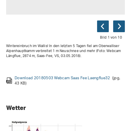
Bild 1 von 10
Wintereinbruch im Wallis! In den letzten 5 Tagen fiel am Oberwalliser
Alpenhauptkamm verbreitet 1 m Neuschnee und mehr (Foto: Webcam
Längflue, 2874 m, Saas-Fee, VS, 03.05.2018).
Download 20180427 EHafner
Download 20180428 EHafner SBLLinard1
Download 20180428 EHafner SBLLinard2
Download 20180430 TWaelti Sentischhorn
(jpg, 110 KB)
(jpg, 93 KB)
(jpg, 71 KB)
Download 20180503 Webcam Saas Fee Laengflue32
Download 20180427 JVAllet PointedePreFleuri 1
Download 20180427 JVAllet PointedePreFleuri 4
Download 20180427 NLevy Oberalppass 6
Download 20180428 PDegonda Genepi
(jpg, 76 KB)
(jpg, 168 KB)
(jpg, 193
(jpg, 150
(jpg,
ValSagliainsSteinbockOpferLawine
(jpg, 88 KB)
Download 20180428 EMuller PicChaussy 1 Abgangsdatum
43 KB)
KB)
KB)
unbekannt
(jpg, 130 KB)
Wetter