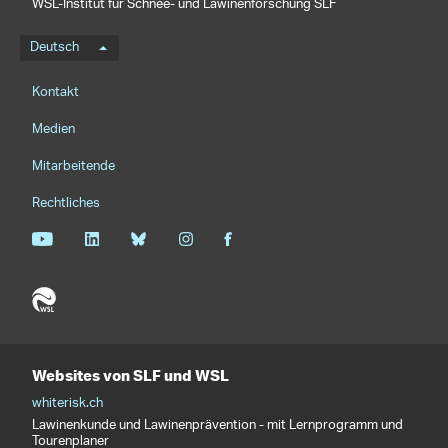
WSL-Institut für Schnee- und Lawinenforschung SLF
Sprachmenü
Deutsch
Footernavigation
Kontakt
Medien
Mitarbeitende
Rechtliches
Websites von SLF und WSL
whiterisk.ch
Lawinenkunde und Lawinenprävention - mit Lernprogramm und
Tourenplaner