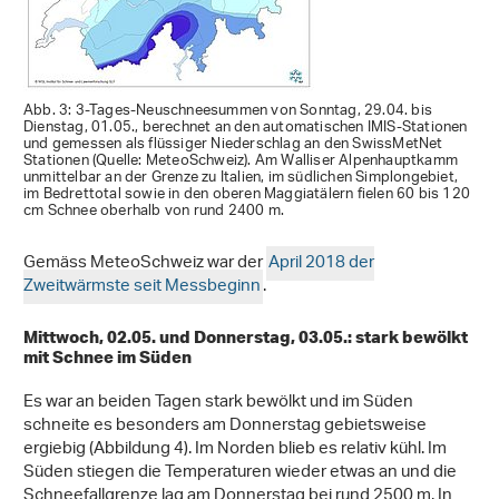
Abb. 3: 3-Tages-Neuschneesummen von Sonntag, 29.04. bis
Dienstag, 01.05., berechnet an den automatischen IMIS-Stationen
und gemessen als flüssiger Niederschlag an den SwissMetNet
Stationen (Quelle: MeteoSchweiz). Am Walliser Alpenhauptkamm
unmittelbar an der Grenze zu Italien, im südlichen Simplongebiet,
im Bedrettotal sowie in den oberen Maggiatälern fielen 60 bis 120
cm Schnee oberhalb von rund 2400 m.
Gemäss MeteoSchweiz war der
April 2018 der
Zweitwärmste seit Messbeginn
.
Mittwoch, 02.05. und Donnerstag, 03.05.: stark bewölkt
mit Schnee im Süden
Es war an beiden Tagen stark bewölkt und im Süden
schneite es besonders am Donnerstag gebietsweise
ergiebig (Abbildung 4). Im Norden blieb es relativ kühl. Im
Süden stiegen die Temperaturen wieder etwas an und die
Schneefallgrenze lag am Donnerstag bei rund 2500 m. In