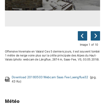
Image 1 of 10
Offensive hivernale en Valais! Ces 5 derniers jours, il est souvent tombé
1 mètre de neige voire plus sur la crête principale des Alpes du Haut-
Valais (photo: webcam de Längflue, 2874 m, Saas-Fee, VS, 03.05.2018).
Download 20180427 EHafner
Download 20180427 JVAllet PointedePreFleuri 4
Download 20180428 EHafner SBLLinard2
Download 20180430 TWaelti Sentischhorn
(jpg, 93 Ko)
(jpg, 71 Ko)
(jpg, 150
Download 20180503 Webcam Saas Fee Laengflue32
Download 20180428 EHafner SBLLinard1
Download 20180428 PDegonda Genepi
(jpg, 76 Ko)
(jpg, 110 Ko)
(jpg,
ValSagliainsSteinbockOpferLawine
Ko)
(jpg, 88 Ko)
Download 20180427 JVAllet PointedePreFleuri 1
Download 20180427 NLevy Oberalppass 6
Download 20180428 EMuller PicChaussy 1 Abgangsdatum
(jpg, 168 Ko)
(jpg, 193
43 Ko)
Ko)
unbekannt
(jpg, 130 Ko)
Météo