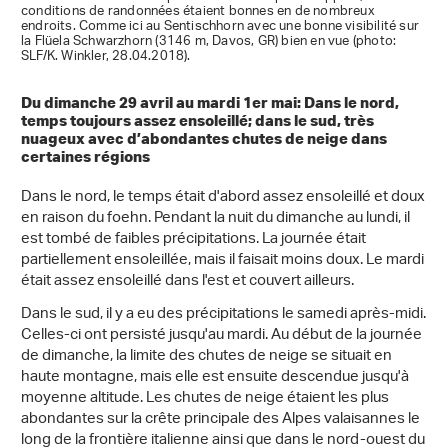
conditions de randonnées étaient bonnes en de nombreux
endroits. Comme ici au Sentischhorn avec une bonne visibilité sur
la Flüela Schwarzhorn (3146 m, Davos, GR) bien en vue (photo:
SLF/K. Winkler, 28.04.2018).
Du dimanche 29 avril au mardi 1er mai: Dans le nord,
temps toujours assez ensoleillé; dans le sud, très
nuageux avec d’abondantes chutes de neige dans
certaines régions
Dans le nord, le temps était d'abord assez ensoleillé et doux
en raison du foehn. Pendant la nuit du dimanche au lundi, il
est tombé de faibles précipitations. La journée était
partiellement ensoleillée, mais il faisait moins doux. Le mardi
était assez ensoleillé dans l'est et couvert ailleurs.
Dans le sud, il y a eu des précipitations le samedi après-midi.
Celles-ci ont persisté jusqu'au mardi. Au début de la journée
de dimanche, la limite des chutes de neige se situait en
haute montagne, mais elle est ensuite descendue jusqu'à
moyenne altitude. Les chutes de neige étaient les plus
abondantes sur la crête principale des Alpes valaisannes le
long de la frontière italienne ainsi que dans le nord-ouest du