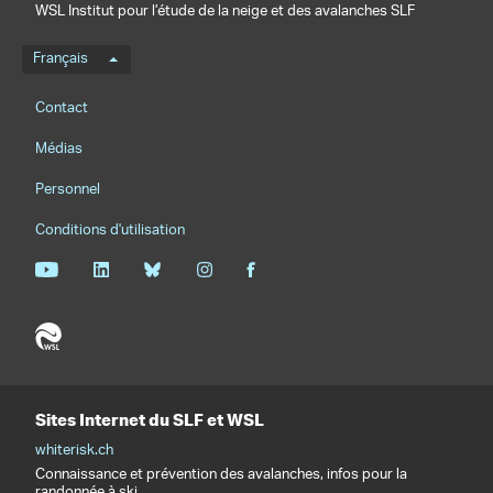
WSL Institut pour l’étude de la neige et des avalanches SLF
Menu de langue
Français
Footernavigation
Contact
Médias
Personnel
Conditions d'utilisation
Sites Internet du SLF et WSL
whiterisk.ch
Connaissance et prévention des avalanches, infos pour la
randonnée à ski