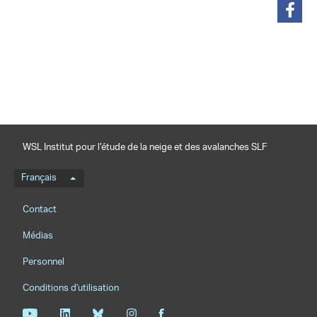
partager
WSL Institut pour l’étude de la neige et des avalanches SLF
Menu de langue
Français
Footernavigation
Contact
Médias
Personnel
Conditions d'utilisation