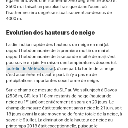
également, avec une isotherme zéro degré entre 3000 et
3500 m, il faisait un peu plus frais que dans l’ouest où
l’isotherme zéro degré se situait souvent au-dessus de
4000 m.
Evolution des hauteurs de neige
La diminution rapide des hauteurs de neige en mai (cf.
rapport hebdomadaire de la première moitié de mai et
rapport hebdomadaire de la seconde moitié de mai) s’est
poursuivie en juin. En raison des températures douces (cf.
bulletin de MétéoSuisse
), d’une part, la fonte de la neige
s’est accélérée, et d’autre part, il n’y a pas eu de
précipitations importantes sous forme de neige.
Sur le champ de mesure du SLF au Weissfluhjoch à Davos
(2536 m, GR), les 118 cm restants de neige (hauteur de
er
neige au 1
juin) ont entièrement disparu en 20 jours. Le
champ de mesure était totalement sans neige le 21 juin, soit
18 jours avant la date moyenne de fonte totale de la neige, à
savoir le 9 juillet. La diminution de la hauteur de neige au
printemps 2018 était exceptionnelle, puisque le