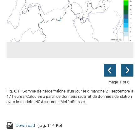
Image 1 of 6
Fig. 6.1 : Somme de neige fraîche d'un jour le dimanche 21 septembre à
17 heures. Calculée à partir de données radar et de données de station
avec le modèle INCA (source : MétéoSuisse).
Download
Download
Download
Download
Download
Download
(jpg, 114 Ko)
(jpg, 127 Ko)
(jpg, 132 Ko)
(jpg, 168 Ko)
(jpg, 170 Ko)
(jpg, 167 Ko)