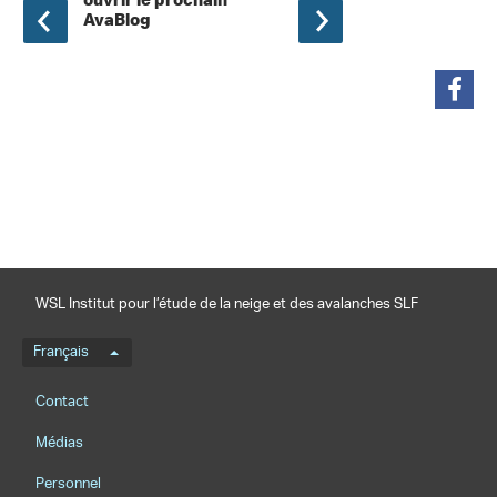
AvaBlog
partager
WSL Institut pour l’étude de la neige et des avalanches SLF
Menu de langue
Français
Footernavigation
Contact
Médias
Personnel