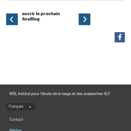
ouvrir le prochain
AvaBlog
partager
WSL Institut pour l’étude de la neige et des avalanches SLF
Menu de langue
Français
Footernavigation
Contact
Médias