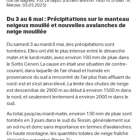
(Val de Bagnes, VS). Le dépôt a atteint environ 1600 m. (Vidéo : A.
Metzler, 03.05.2025)
Du 3 au 6 mai : Précipitations sur le manteau
neigeux mouillé et nouvelles avalanches de
neige mouillée
Du samedi 3 au mardi 6 mai, des précipitations sont
tombées. Elles ont été le plus intense entre le dimanche
matin et le lundi matin, avec environ 100 mm de pluie dans
le Sotto Ceneri. La cause en était une situation de contre-
courant, dans laquelle de l'air chaud et humide en
provenance du sud a rencontré de l'air plus frais affluant du
nord-est et s'est ainsi élevé. La limite des chutes de neige
est descendue de 2900 m au début à environ 1500 m dans
le nord, et seulement lentement à environ 2000 m dans le
sud.
Au total, jusqu'au mardi matin, environ 130 mm de pluie sont
tombés en 3 jours dans le sud du Tessin, généralement sur
un sol nu et donc sans importance en termes d'avalanches.
En haute montagne, les quantités totales de neige fraîche