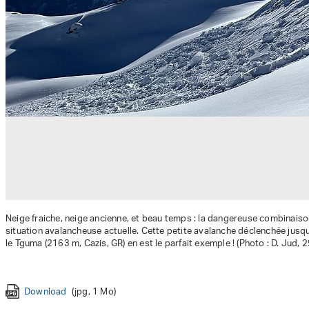
Neige fraiche, neige ancienne, et beau temps : la dangereuse combinaiso
situation avalancheuse actuelle. Cette petite avalanche déclenchée jusqu
le Tguma (2163 m, Cazis, GR) en est le parfait exemple ! (Photo : D. Jud, 
Download
Download
(png, 627 Ko)
(png, 697 Ko)
Download
Download
Download
Download
Download
(jpg, 1 Mo)
(jpg, 566 Ko)
(jpg, 5 Mo)
(jpg, 6 Mo)
(jpeg, 140 Ko)
Download
Download
Download
Download
Download
(jpg, 2 Mo)
(jpg, 4 Mo)
(jpg, 1 Mo)
(jpg, 3 Mo)
(jpeg, 3 Mo)