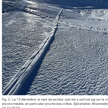
Fig. 2 : Le 13 décembre, le vent de secteur sud-est a surtout agi sur la c
encore meuble, en particulier proche des crêtes. Spitzmeilen, Wissmeilen