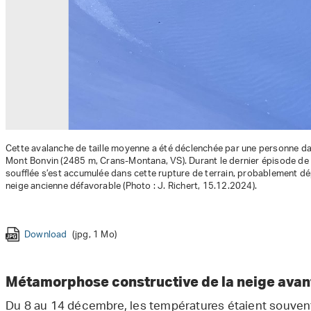
Cette avalanche de taille moyenne a été déclenchée par une personne d
Mont Bonvin (2485 m, Crans-Montana, VS). Durant le dernier épisode de p
soufflée s’est accumulée dans cette rupture de terrain, probablement d
neige ancienne défavorable (Photo : J. Richert, 15.12.2024).
Download
Download
(jpg, 2 Mo)
(jpg, 1 Mo)
Download
Download
Download
(jpeg, 87 Ko)
(jpg, 494 Ko)
(jpg, 848 Ko)
Download
(jpg, 1 Mo)
Métamorphose constructive de la neige avant
Du 8 au 14 décembre, les températures étaient souvent 