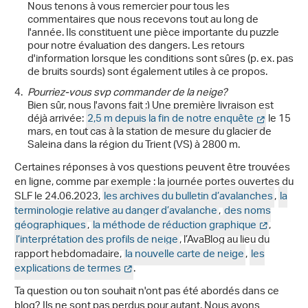
Nous tenons à vous remercier pour tous les
commentaires que nous recevons tout au long de
l'année. Ils constituent une pièce importante du puzzle
pour notre évaluation des dangers. Les retours
d'information lorsque les conditions sont sûres (p. ex. pas
de bruits sourds) sont également utiles à ce propos.
Pourriez-vous svp commander de la neige?
Bien sûr, nous l'avons fait ;) Une première livraison est
déjà arrivée:
2,5 m depuis la fin de notre enquête
le 15
mars, en tout cas à la station de mesure du glacier de
Saleina dans la région du Trient (VS) à 2800 m.
Certaines réponses à vos questions peuvent être trouvées
en ligne, comme par exemple : la journée portes ouvertes du
SLF le 24.06.2023,
les archives du bulletin d’avalanches
,
la
terminologie relative au danger d’avalanche
,
des noms
géographiques
,
la méthode de réduction graphique
,
l’interprétation des profils de neige
, l’AvaBlog au lieu du
rapport hebdomadaire,
la nouvelle carte de neige
,
les
explications de termes
.
Ta question ou ton souhait n'ont pas été abordés dans ce
blog? Ils ne sont pas perdus pour autant. Nous avons