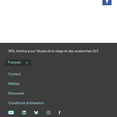
partager
WSL Institut pour l’étude de la neige et des avalanches SLF
Menu de langue
Français
Footernavigation
Contact
Médias
Personnel
Conditions d'utilisation