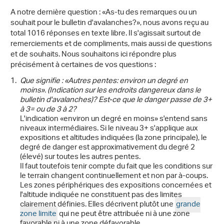
A notre dernière question : «As-tu des remarques ou un
souhait pour le bulletin d'avalanches?», nous avons reçu au
total 1016 réponses en texte libre. Il s'agissait surtout de
remerciements et de compliments, mais aussi de questions
et de souhaits. Nous souhaitons ici répondre plus
précisément à certaines de vos questions :
Que signifie : «Autres pentes: environ un degré en
moins». (Indication sur les endroits dangereux dans le
bulletin d'avalanches)? Est-ce que le danger passe de 3+
à 3= ou de 3 à 2?
L'indication «environ un degré en moins» s'entend sans
niveaux intermédiaires. Si le niveau 3+ s'applique aux
expositions et altitudes indiquées (la zone principale), le
degré de danger est approximativement du degré 2
(élevé) sur toutes les autres pentes.
Il faut toutefois tenir compte du fait que les conditions sur
le terrain changent continuellement et non par à-coups.
Les zones périphériques des expositions concernées et
l'altitude indiquée ne constituent pas des limites
clairement définies. Elles décrivent plutôt une
grande
zone limite
qui ne peut être attribuée ni à une zone
favorable ni à une zone défavorable.