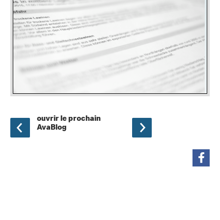
ouvrir le prochain
AvaBlog
partager