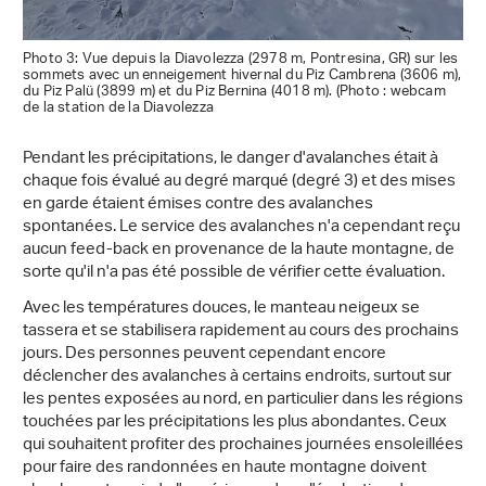
Photo 3: Vue depuis la Diavolezza (2978 m, Pontresina, GR) sur les
sommets avec un enneigement hivernal du Piz Cambrena (3606 m),
du Piz Palü (3899 m) et du Piz Bernina (4018 m). (Photo : webcam
de la station de la Diavolezza
Pendant les précipitations, le danger d'avalanches était à
chaque fois évalué au degré marqué (degré 3) et des mises
en garde étaient émises contre des avalanches
spontanées. Le service des avalanches n'a cependant reçu
aucun feed-back en provenance de la haute montagne, de
sorte qu'il n'a pas été possible de vérifier cette évaluation.
Avec les températures douces, le manteau neigeux se
tassera et se stabilisera rapidement au cours des prochains
jours. Des personnes peuvent cependant encore
déclencher des avalanches à certains endroits, surtout sur
les pentes exposées au nord, en particulier dans les régions
touchées par les précipitations les plus abondantes. Ceux
qui souhaitent profiter des prochaines journées ensoleillées
pour faire des randonnées en haute montagne doivent