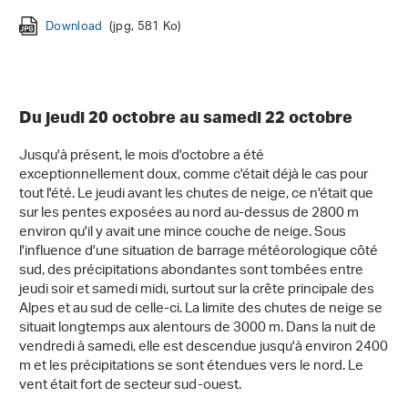
Download
Download
(jpg, 581 Ko)
(jpg, 115 Ko)
Download
(jpg, 166 Ko)
Du jeudi 20 octobre au samedi 22 octobre
Jusqu'à présent, le mois d'octobre a été
exceptionnellement doux, comme c'était déjà le cas pour
tout l'été. Le jeudi avant les chutes de neige, ce n'était que
sur les pentes exposées au nord au-dessus de 2800 m
environ qu'il y avait une mince couche de neige. Sous
l'influence d'une situation de barrage météorologique côté
sud, des précipitations abondantes sont tombées entre
jeudi soir et samedi midi, surtout sur la crête principale des
Alpes et au sud de celle-ci. La limite des chutes de neige se
situait longtemps aux alentours de 3000 m. Dans la nuit de
vendredi à samedi, elle est descendue jusqu'à environ 2400
m et les précipitations se sont étendues vers le nord. Le
vent était fort de secteur sud-ouest.