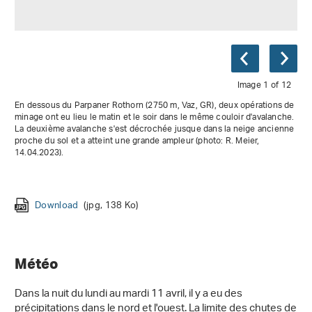
Image 1 of 12
En dessous du Parpaner Rothorn (2750 m, Vaz, GR), deux opérations de
minage ont eu lieu le matin et le soir dans le même couloir d'avalanche.
La deuxième avalanche s'est décrochée jusque dans la neige ancienne
proche du sol et a atteint une grande ampleur (photo: R. Meier,
14.04.2023).
Download
(jpg, 78 Ko)
Download
(jpg, 68 Ko)
Download
Download
Download
Download
Download
Download
(jpg, 136 Ko)
(jpg, 72 Ko)
(jpg, 105 Ko)
(jpg, 43 Ko)
(jpg, 47 Ko)
(jpg, 90 Ko)
Download
Download
Download
(jpg, 138 Ko)
(jpg, 54 Ko)
(jpg, 112 Ko)
Download
(jpg, 138 Ko)
Météo
Dans la nuit du lundi au mardi 11 avril, il y a eu des
précipitations dans le nord et l'ouest. La limite des chutes de