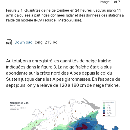
Image 1 of 7
Figure 2.1: Quantités de neige tombée en 24 heures jusqu'au mardi 11
avril, calculées à partir des données radar et des données des stations à
l’aide du modèle INCA (source : MétéoSuisse).
Download
Download
Download
Download
Download
Download
Download
(png, 213 Ko)
(png, 230 Ko)
(png, 251 Ko)
(png, 234 Ko)
(png, 219 Ko)
(png, 240 Ko)
(png, 219 Ko)
Au total, on a enregistré les quantités de neige fraîche
indiquées dans la figure 3. La neige fraîche était la plus
abondante sur la crête nord des Alpes depuis le col du
Susten jusque dans les Alpes glaronnaises. En l'espace de
sept jours, on y a relevé de 120 à 180 cm de neige fraîche.