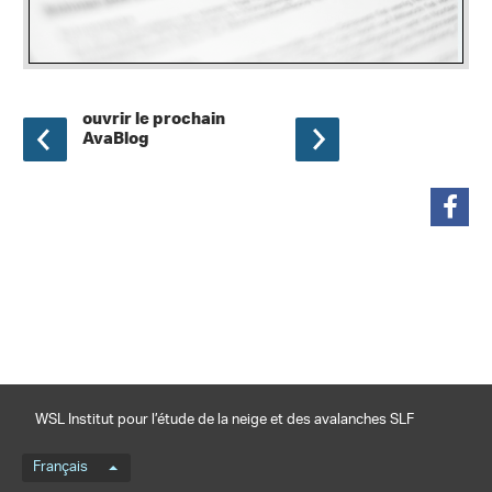
ouvrir le prochain
AvaBlog
partager
WSL Institut pour l’étude de la neige et des avalanches SLF
Menu de langue
Français