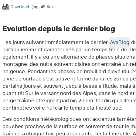
Download
Download
Download
Download
Download
Download
Download
(jpg, 83 Ko)
(jpg, 140 Ko)
(jpg, 24 Ko)
(jpg, 133 Ko)
(jpg, 97 Ko)
(jpg, 45 Ko)
(jpg, 121 Ko)
Download
Download
(jpg, 49 Ko)
(jpg, 189 Ko)
Evolution depuis le dernier blog
Les jours suivant immédiatement le dernier
AvaBlog
du
particulièrement caractérisés par un temps froid de plei
également, il y a eu une alternance de phases plus chau
montagne, des nuits souvent claires ont entraîné un r
neigeuse. Pendant les phases de brouillard élevé (du 24 
givre de surface s'est souvent formé dans les zones péri
certains jours et souvent jusqu'à basse altitude, mais 
quantité: Sur le versant nord des Alpes, dans le nord et
neige fraîche atteignait parfois 20 cm, tandis qu’ailleur
centimètres voire nul car le temps était resté sec.
Ces conditions météorologiques ont accentué la mét
couches proches de la surface et souvent de tout le m
fraîche, à chaque fois peu abondante, restait meuble.