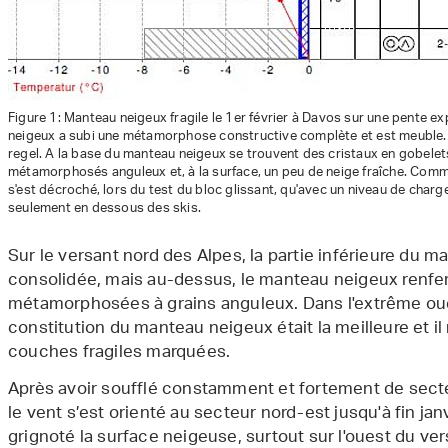
Figure 1: Manteau neigeux fragile le 1er février à Davos sur une pente
neigeux a subi une métamorphose constructive complète et est meuble. I
regel. A la base du manteau neigeux se trouvent des cristaux en gobelets,
métamorphosés anguleux et, à la surface, un peu de neige fraîche. Comme 
s'est décroché, lors du test du bloc glissant, qu'avec un niveau de charge
seulement en dessous des skis.
Sur le versant nord des Alpes, la partie inférieure du 
consolidée, mais au-dessus, le manteau neigeux renfe
métamorphosées à grains anguleux. Dans l'extrême ouest
constitution du manteau neigeux était la meilleure et il
couches fragiles marquées.
Après avoir soufflé constamment et fortement de sect
le vent s’est orienté au secteur nord-est jusqu'à fin janvi
grignoté la surface neigeuse, surtout sur l'ouest du ver