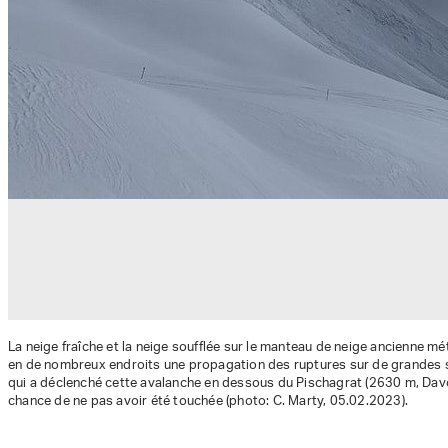
La neige fraîche et la neige soufflée sur le manteau de neige ancienne 
en de nombreux endroits une propagation des ruptures sur de grandes s
qui a déclenché cette avalanche en dessous du Pischagrat (2630 m, Dav
chance de ne pas avoir été touchée (photo: C. Marty, 05.02.2023).
Download
Download
(jpg, 99 Ko)
(jpg, 80 Ko)