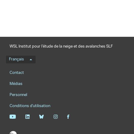
WSL Institut pour l’étude de la neige et des avalanches SLF
Menu de langue
Français
Footernavigation
Contact
Médias
Personnel
Conditions d'utilisation