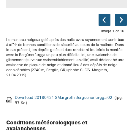
Image 1 of 16
Le manteau neigeux gelé après des nuits avec rayonnement contribue
à offrir de bonnes conditions de sécurité au cours de la matinée. Dans
le cas présent, les dépôts gelés et durs rendaient toutefois la montée
avec la Bergünerfurgga un peu plus difficile. Ici, une avalanche de
glissement (survenue vraisemblablement la veille) avait déclenché une
avalanche de plaque de neige et donné lieu à des dépôts de neige
Download 20190421 CLucas Glatscher da Medel mAval
considérables (2740 m, Bergün, GR) (photo: SLF/S. Margreth,
Download 20190423 SLugon Moulin La Rosablanche mAval
Download 20190424 LCouturier Schoenbielhuette pubrep
Download 20190423 BGallera L Arpitetta mAval
Download 20190423 SLugon Moulin Val de Nendaz mAval
Download 20190420 NLevy Oberalppass 02
Download 20190425 MWerder Pala da Tgiern pubrep
(jpg, 91 Ko)
(jpg, 76 Ko)
(jpg,
(jpg, 76 Ko)
21.04.2019).
Download 20190420 NLevy Oberalppass 01
Download 20190419 CBerthod Glacier du Mont Collon
Download 20190421 MMarkutt Parsenn Stuetzweg
Download 20190425 FGenucchi Val Medel mAval
(jpg, 76 Ko)
(jpg, 125
(jpg, 83
112 Ko)
(jpg, 87 Ko)
(jpg, 65 Ko)
(jpg, 127 Ko)
Download 20190419 VMeier Nassschnee Sertig 01
Download 20190421 bz 01
(jpg, 236 Ko)
(jpg,
mAval
Ko)
Ko)
(jpg, 87 Ko)
Download 20190419 BZweifel Chrachenhorn
(jpg, 38 Ko)
157 Ko)
Download 20190419 UGrundisch Toggeliflueh
(jpg, 188 Ko)
Download 20190421 SMargreth Berguenerfurgga 02
(jpg,
97 Ko)
Conditions météorologiques et
avalancheuses