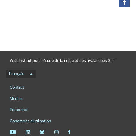
partager
WSL Institut pour l’étude de la neige et des avalanches SLF
Menu de langue
Français
Footernavigation
Contact
Médias
Personnel
Conditions d'utilisation