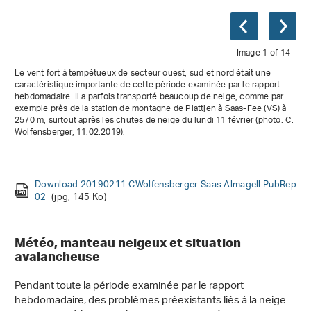
Image 1 of 14
Le vent fort à tempétueux de secteur ouest, sud et nord était une
caractéristique importante de cette période examinée par le rapport
hebdomadaire. Il a parfois transporté beaucoup de neige, comme par
exemple près de la station de montagne de Plattjen à Saas-Fee (VS) à
2570 m, surtout après les chutes de neige du lundi 11 février (photo: C.
Wolfensberger, 11.02.2019).
Download 20190208 LDuerr Vilan 02
Download 20190209 PDiener GS AltStJohann 01
Download 20190213 PDegonda GS
Download 20190208 TSchneidt La Rosablanche mAval
Download 20190209 FVanza Pizzo d Era 02
Download 20190212 BGallera Crans Montana mAval
(jpg, 161 Ko)
(jpg, 73 Ko)
(jpg, 80 Ko)
(jpg, 117
(jpg,
(jpg,
Download 20190208 PDegonda Piz Cavradi mAval
Download 20190209 TWiedenmann Schollberg PubRep
(jpg, 99
Ko)
58 Ko)
39 Ko)
Download 20190213 TWaelti StAntoenien GS
Download 20190214 PSchwitter Foggenhorn mAval
(jpg, 73 Ko)
(jpg,
Ko)
(jpg, 84 Ko)
Download 20190211 CWolfensberger Saas Almagell PubRep
Download 20190210 PDiener GS Neuenalpspitz
Download 20190209 LHofer Stuedelistand mAval
Download 20190212 MRuggli Salezer Horn mAval
(jpg, 68 Ko)
(jpg, 63
(jpg, 47
76 Ko)
02
Ko)
Ko)
(jpg, 145 Ko)
Météo, manteau neigeux et situation
avalancheuse
Pendant toute la période examinée par le rapport
hebdomadaire, des problèmes préexistants liés à la neige