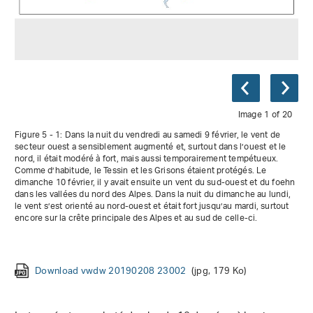
Image 1 of 20
Figure 5 - 1: Dans la nuit du vendredi au samedi 9 février, le vent de
secteur ouest a sensiblement augmenté et, surtout dans l’ouest et le
nord, il était modéré à fort, mais aussi temporairement tempétueux.
Comme d’habitude, le Tessin et les Grisons étaient protégés. Le
dimanche 10 février, il y avait ensuite un vent du sud-ouest et du foehn
dans les vallées du nord des Alpes. Dans la nuit du dimanche au lundi,
le vent s’est orienté au nord-ouest et était fort jusqu’au mardi, surtout
encore sur la crête principale des Alpes et au sud de celle-ci.
Download vwdw 20190208 23002
Download vwdw 20190209 05002
Download vwdw 20190209 11002
Download vwdw 20190209 17002
Download vwdw 20190209 23002
Download vwdw 20190210 05002
Download vwdw 20190210 11002
Download vwdw 20190210 17002
Download vwdw 20190210 23002
Download vwdw 20190211 05002
Download vwdw 20190211 11002
Download vwdw 20190211 17002
Download vwdw 20190211 23002
Download vwdw 20190212 05002
Download vwdw 20190212 11002
Download vwdw 20190212 17002
Download vwdw 20190212 23002
Download vwdw 20190213 05002
Download vwdw 20190213 11002
Download vwdw 20190213 17002
(jpg, 179 Ko)
(jpg, 193 Ko)
(jpg, 188 Ko)
(jpg, 180 Ko)
(jpg, 179 Ko)
(jpg, 185 Ko)
(jpg, 191 Ko)
(jpg, 188 Ko)
(jpg, 193 Ko)
(jpg, 188 Ko)
(jpg, 182 Ko)
(jpg, 179 Ko)
(jpg, 179 Ko)
(jpg, 177 Ko)
(jpg, 182 Ko)
(jpg, 179 Ko)
(jpg, 175 Ko)
(jpg, 169 Ko)
(jpg, 168 Ko)
(jpg, 167 Ko)