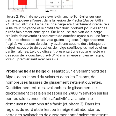
Figure 2: Profil de neige relevé le dimanche 10 février sur une
pente exposée à l’ouest dans la région de Pischa (Davos, GR) à
2438 m d’altitude. La hauteur de neige était nettement inférieure à
la hauteur moyenne et le profil était donc probant pour les zones
plutôt faiblement enneigées. Sur le sol, se trouvait de la neige
croûtée de novembre recouverte de couches ayant subi une forte
métamorphose constructive à grains anguleux (neige ancienne
fragile). Au-dessus de cela, il y avait une couche dure (plaque de
neige) recouverte de couches de neige soufflée plus molles et en
partie fraîches. Le bloc glissant présentait une rupture nette en
dessous de la couche dure (RB4) dans la neige ancienne fragile,
lors du premier saut avec les skis.
Sur le versant nord des
Problème lié à la neige glissante:
Alpes, dans le nord du Valais et dans les Grisons, de
nombreuses fissures de glissement s’étaient ouvertes.
Quotidiennement, des avalanches de glissement se
décrochaient ci et là en dessous de 2400 m environ sur les
pentes raides ensoleillées; l’activité avalancheuse
demeurait néanmoins très faible (cf. photo 3). Dans les
régions du nord et de l’est où la neige était abondante,
certaines avalanches de glissement ont également atteint