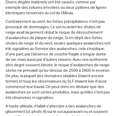
Divers dégâts matériels ont été causés, comme par
exemple des toitures envolées ou deux pylônes de lignes
électriques renversés au col de l’Albula.
Contrairement au vent, les fortes précipitations n’ont pas
provoqué de dommages. Le sol nu avant les chutes de
neige avait largement réduit le risque de décrochement
d’avalanches de plaque de neige. Si en dépit des fortes
chutes de neige et du vent, seules quelques avalanches ont
été signalées au Service des avalanches, cela s’explique,
d’une part, par l’absence de couche fragile à longue durée
de vie, mais aussi par d’autres raisons: Avec une isotherme
zéro degré souvent élevée, le risque d’avalanches de neige
sèche ne prévalait qu’au-dessus de 2500 à 2800 m environ.
De plus, la plupart des domaines skiables étaient encore
fermés et tous les observateurs du SLF étaient loin d’avoir
commencé leur travail. On peut donc en déduire que des
avalanches se sont certes produites, mais qu’elles n’ont pas
été observées ni signalées.
A haute altitude, il fallait s’attendre à des avalanches de
glissement (cf. photo 8) sur le sol auparavant nu et souvent