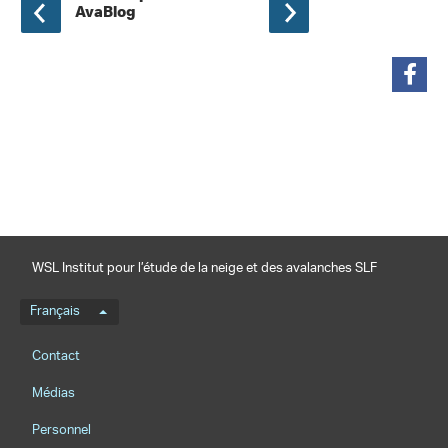
AvaBlog
partager
WSL Institut pour l’étude de la neige et des avalanches SLF
Menu de langue
Français
Footernavigation
Contact
Médias
Personnel