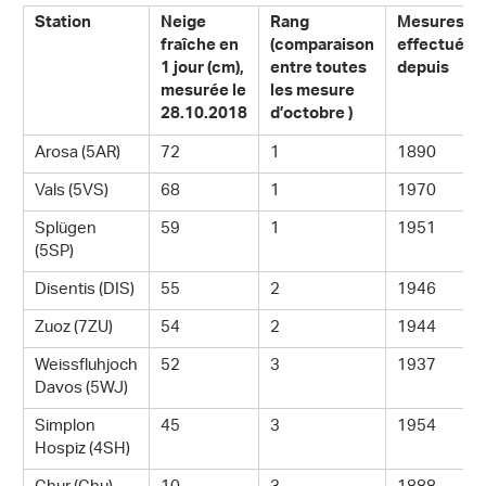
Station
Neige
Rang
Mesures
fraîche en
(comparaison
effectuées
1 jour (cm),
entre toutes
depuis
mesurée le
les mesure
28.10.2018
d’octobre )
Arosa (5AR)
72
1
1890
Vals (5VS)
68
1
1970
Splügen
59
1
1951
(5SP)
Disentis (DIS)
55
2
1946
Zuoz (7ZU)
54
2
1944
Weissfluhjoch
52
3
1937
Davos (5WJ)
Simplon
45
3
1954
Hospiz (4SH)