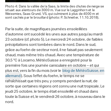
Photo 4: Dans la vallée de la Saas, la limite des chutes de neige se
situait aux alentours de 3000 m. Vue sur le Lagginhorn et le
Weissmies, Saas-Grund, VS, qui culminent à plus de 4000 m et
sont cachés par le brouillard (photo: P. Schneiter, 11.10.2018).
Par la suite, de magnifiques journées ensoleillées
d’automne ont succédé les unes aux autres jusqu’au mardi
23 octobre (cf. photo 5). Le mercredi 24 octobre, de faibles
précipitations sont tombées dans le nord. Dans le sud,
grâce au foehn de secteur nord, il ne faisait pas seulement
chaud, mais même très chaud. Avec une température de
30,5 °C à Locarno, MétéoSuisse a enregistré pour la
première fois une journée caniculaire en octobre – et qui
plus est, vers la fin du mois (voir le
blog de MétéoSuisse, en
allemand
). Sous l’effet du foehn, le temps ne se
rafraîchissait que très peu, y compris pendant la nuit, de
sorte que certaines régions ont connu une nuit tropicale. Le
jeudi 25 octobre, le temps était ensoleillé et chaud dans
toute la Suisse et, le vendredi 26 octobre, à nouveau dans le
nord.