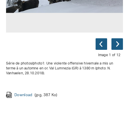
Image 1 of 12
Série de photos/photo1: Une violente offensive hivernale a mis un
terme à un automne en or. Val Lumnezia (GR) à 1380 m (photo: N.
Vanhaelen, 28.10.2018).
Download
Download
Download
Download
Download
(jpg, 390 Ko)
(jpg, 286 Ko)
(jpg, 386 Ko)
(jpg, 386 Ko)
(png, 1 Mo)
Download
Download
Download
Download
(jpg, 387 Ko)
(jpg, 400 Ko)
(jpg, 176 Ko)
(jpg, 341 Ko)
Download
(jpg, 667 Ko)
Download
(jpg, 289 Ko)
Download
(jpg, 504 Ko)