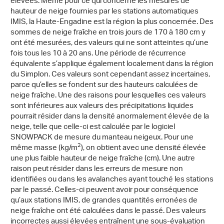
élevées. Même pour ce qui concerne les mesures de
hauteur de neige fournies par les stations automatiques
IMIS, la Haute-Engadine est la région la plus concernée. Des
sommes de neige fraîche en trois jours de 170 à 180 cm y
ont été mesurées, des valeurs qui ne sont atteintes qu’une
fois tous les 10 à 20 ans. Une période de récurrence
équivalente s’applique également localement dans la région
du Simplon. Ces valeurs sont cependant assez incertaines,
parce qu’elles se fondent sur des hauteurs calculées de
neige fraîche. Une des raisons pour lesquelles ces valeurs
sont inférieures aux valeurs des précipitations liquides
pourrait résider dans la densité anormalement élevée de la
neige, telle que celle-ci est calculée par le logiciel
SNOWPACK de mesure du manteau neigeux. Pour une
2
même masse (kg/m
), on obtient avec une densité élevée
une plus faible hauteur de neige fraîche (cm). Une autre
raison peut résider dans les erreurs de mesure non
identifiées ou dans les avalanches ayant touché les stations
par le passé. Celles-ci peuvent avoir pour conséquence
qu’aux stations IMIS, de grandes quantités erronées de
neige fraîche ont été calculées dans le passé. Des valeurs
incorrectes aussi élevées entraînent une sous-évaluation