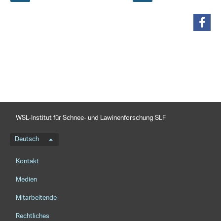
teilen
WSL-Institut für Schnee- und Lawinenforschung SLF
Sprachmenü
Deutsch
Footernavigation
Kontakt
Medien
Mitarbeitende
Rechtliches