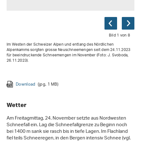
Bild 1 von 8
Im Westen der Schweizer Alpen und entlang des Nördlichen
Alpenkamms sorgten grosse Neuschneemengen seit dem 24.11.2023
für beeindruckende Schneemengen im November (Foto: J. Svoboda,
26.11.2023).
Download
Download
(jpg, 2 MB)
(jpg, 845 KB)
Download
Download
Download
Download
Download
Download
(jpg, 1 MB)
(jpg, 2 MB)
(jpg, 2 MB)
(jpg, 2 MB)
(jpg, 1 MB)
(jpg, 2 MB)
Wetter
Am Freitagmittag, 24. November setzte aus Nordwesten
Schneefall ein. Lag die Schneefallgrenze zu Beginn noch
bei 1400 m sank sie rasch bis in tiefe Lagen. Im Flachland
fiel teils Schneeregen, in den Bergen intensiv Schnee (vgl.