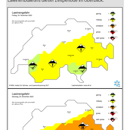
Lawinenbulletins dieser Zeitperiode im Überblick.