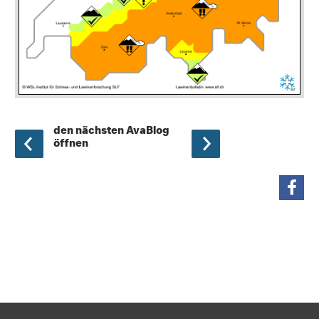
den nächsten AvaBlog
öffnen
teilen