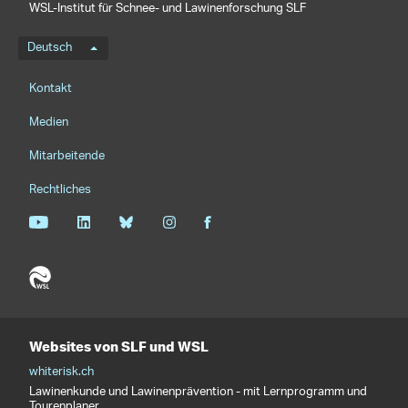
WSL-Institut für Schnee- und Lawinenforschung SLF
Sprachmenü
Deutsch
Footernavigation
Kontakt
Medien
Mitarbeitende
Rechtliches
Websites von SLF und WSL
whiterisk.ch
Lawinenkunde und Lawinenprävention - mit Lernprogramm und
Tourenplaner