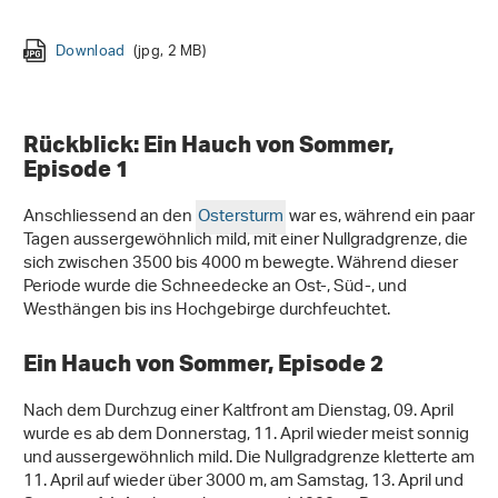
Download
Download
(jpg, 4 MB)
(jpg, 2 MB)
Download
Download
Download
Download
Download
Download
(jpg, 5 MB)
(jpg, 2 MB)
(jpg, 1 MB)
(jpg, 5 MB)
(jpg, 14 MB)
(jpg, 300 KB)
Download
Download
Download
Download
(jpg, 2 MB)
(jpg, 2 MB)
(jpg, 2 MB)
(jpg, 7 MB)
Download
(jpg, 2 MB)
Rückblick: Ein Hauch von Sommer,
Episode 1
Anschliessend an den
Ostersturm
war es, während ein paar
Tagen aussergewöhnlich mild, mit einer Nullgradgrenze, die
sich zwischen 3500 bis 4000 m bewegte. Während dieser
Periode wurde die Schneedecke an Ost-, Süd-, und
Westhängen bis ins Hochgebirge durchfeuchtet.
Ein Hauch von Sommer, Episode 2
Nach dem Durchzug einer Kaltfront am Dienstag, 09. April
wurde es ab dem Donnerstag, 11. April wieder meist sonnig
und aussergewöhnlich mild. Die Nullgradgrenze kletterte am
11. April auf wieder über 3000 m, am Samstag, 13. April und