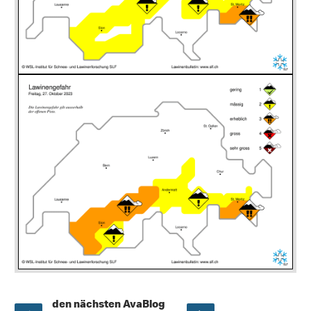
den nächsten AvaBlog