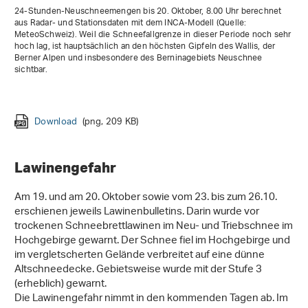
24-Stunden-Neuschneemengen bis 20. Oktober, 8.00 Uhr berechnet
aus Radar- und Stationsdaten mit dem INCA-Modell (Quelle:
MeteoSchweiz). Weil die Schneefallgrenze in dieser Periode noch sehr
hoch lag, ist hauptsächlich an den höchsten Gipfeln des Wallis, der
Berner Alpen und insbesondere des Berninagebiets Neuschnee
sichtbar.
Download
(png, 220 KB)
Download
Download
Download
Download
(png, 204 KB)
(png, 209 KB)
(png, 226 KB)
(png, 219 KB)
Download
Download
(png, 230 KB)
(png, 240 KB)
Download
(png, 209 KB)
Lawinengefahr
Am 19. und am 20. Oktober sowie vom 23. bis zum 26.10.
erschienen jeweils Lawinenbulletins. Darin wurde vor
trockenen Schneebrettlawinen im Neu- und Triebschnee im
Hochgebirge gewarnt. Der Schnee fiel im Hochgebirge und
im vergletscherten Gelände verbreitet auf eine dünne
Altschneedecke. Gebietsweise wurde mit der Stufe 3
(erheblich) gewarnt.
Die Lawinengefahr nimmt in den kommenden Tagen ab. Im