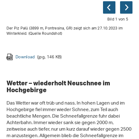
Bild 1 von 5
Der Piz Palü (3899 m, Pontresina, GR) zeigt sich am 27.10.2023 im
Winterkleid. (Quelle Roundshot)
Download
Download
Download
Download
(jpg, 146 KB)
(jpg, 108 KB)
(jpg, 141 KB)
(jpg, 122 KB)
Download
(jpg, 117 KB)
Wetter – wiederholt Neuschnee im
Hochgebirge
Das Wetter war oft trüb und nass. In hohen Lagen und im
Hochgebirge fiel immer wieder Schnee, zum Teil auch
beachtliche Mengen. Die Schneefallgrenze fuhr dabei
Achterbahn. Immer wieder sank sie gegen 2000 m,
zeitweise auch tiefer, nur um kurz darauf wieder gegen 2500
m anzusteigen. Allgemein blieb die Schneefallgrenze im