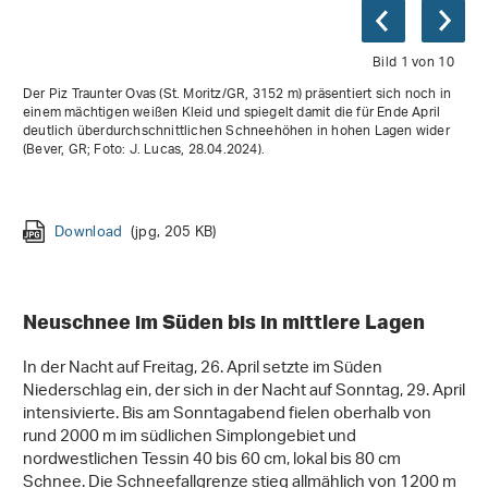
Bild 1 von 10
Der Piz Traunter Ovas (St. Moritz/GR, 3152 m) präsentiert sich noch in
einem mächtigen weißen Kleid und spiegelt damit die für Ende April
deutlich überdurchschnittlichen Schneehöhen in hohen Lagen wider
(Bever, GR; Foto: J. Lucas, 28.04.2024).
Download
Download
(jpg, 3 MB)
(jpg, 95 KB)
Download
Download
Download
Download
(jpg, 2 MB)
(jpg, 987 KB)
(jpg, 4 MB)
(jpg, 458 KB)
Download
Download
Download
(jpg, 205 KB)
(jpg, 2 MB)
(jpg, 174 KB)
Download
(png, 2 MB)
Neuschnee im Süden bis in mittlere Lagen
In der Nacht auf Freitag, 26. April setzte im Süden
Niederschlag ein, der sich in der Nacht auf Sonntag, 29. April
intensivierte. Bis am Sonntagabend fielen oberhalb von
rund 2000 m im südlichen Simplongebiet und
nordwestlichen Tessin 40 bis 60 cm, lokal bis 80 cm
Schnee. Die Schneefallgrenze stieg allmählich von 1200 m