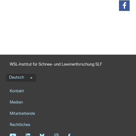
teilen
WSL-Institut für Schnee- und Lawinenforschung SLF
Sprachmenü
Deutsch
Footernavigation
Kontakt
Medien
Mitarbeitende
Rechtliches