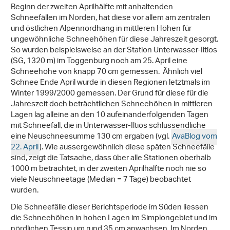
Beginn der zweiten Aprilhälfte mit anhaltenden
Schneefällen im Norden, hat diese vor allem am zentralen
und östlichen Alpennordhang in mittleren Höhen für
ungewöhnliche Schneehöhen für diese Jahreszeit gesorgt.
So wurden beispielsweise an der Station Unterwasser-Iltios
(SG, 1320 m) im Toggenburg noch am 25. April eine
Schneehöhe von knapp 70 cm gemessen. Ähnlich viel
Schnee Ende April wurde in diesen Regionen letztmals im
Winter 1999/2000 gemessen. Der Grund für diese für die
Jahreszeit doch beträchtlichen Schneehöhen in mittleren
Lagen lag alleine an den 10 aufeinanderfolgenden Tagen
mit Schneefall, die in Unterwasser-Iltios schlussendliche
eine Neuschneesumme 130 cm ergaben (vgl.
AvaBlog vom
22. April
). Wie aussergewöhnlich diese späten Schneefälle
sind, zeigt die Tatsache, dass über alle Stationen oberhalb
1000 m betrachtet, in der zweiten Aprilhälfte noch nie so
viele Neuschneetage (Median = 7 Tage) beobachtet
wurden.
Die Schneefälle dieser Berichtsperiode im Süden liessen
die Schneehöhen in hohen Lagen im Simplongebiet und im
nördlichen Tessin um rund 35 cm anwachsen. Im Norden