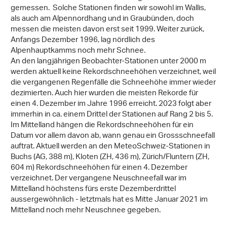
gemessen. Solche Stationen finden wir sowohl im Wallis,
als auch am Alpennordhang und in Graubünden, doch
messen die meisten davon erst seit 1999. Weiter zurück,
Anfangs Dezember 1996, lag nördlich des
Alpenhauptkamms noch mehr Schnee.
An den langjährigen Beobachter-Stationen unter 2000 m
werden aktuell keine Rekordschneehöhen verzeichnet, weil
die vergangenen Regenfälle die Schneehöhe immer wieder
dezimierten. Auch hier wurden die meisten Rekorde für
einen 4. Dezember im Jahre 1996 erreicht. 2023 folgt aber
immerhin in ca. einem Drittel der Stationen auf Rang 2 bis 5.
Im Mittelland hängen die Rekordschneehöhen für ein
Datum vor allem davon ab, wann genau ein Grossschneefall
auftrat. Aktuell werden an den MeteoSchweiz-Stationen in
Buchs (AG, 388 m), Kloten (ZH, 436 m), Zürich/Fluntern (ZH,
604 m) Rekordschneehöhen für einen 4. Dezember
verzeichnet. Der vergangene Neuschneefall war im
Mittelland höchstens fürs erste Dezemberdrittel
aussergewöhnlich - letztmals hat es Mitte Januar 2021 im
Mittelland noch mehr Neuschnee gegeben.