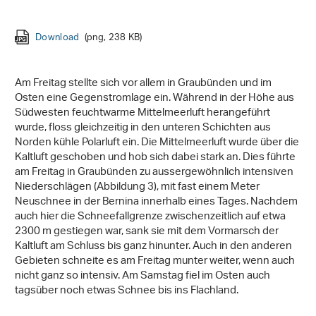
Download
Download
Download
Download
(png, 238 KB)
(png, 271 KB)
(png, 278 KB)
(png, 227 KB)
Am Freitag stellte sich vor allem in Graubünden und im
Osten eine Gegenstromlage ein. Während in der Höhe aus
Südwesten feuchtwarme Mittelmeerluft herangeführt
wurde, floss gleichzeitig in den unteren Schichten aus
Norden kühle Polarluft ein. Die Mittelmeerluft wurde über die
Kaltluft geschoben und hob sich dabei stark an. Dies führte
am Freitag in Graubünden zu aussergewöhnlich intensiven
Niederschlägen (Abbildung 3), mit fast einem Meter
Neuschnee in der Bernina innerhalb eines Tages. Nachdem
auch hier die Schneefallgrenze zwischenzeitlich auf etwa
2300 m gestiegen war, sank sie mit dem Vormarsch der
Kaltluft am Schluss bis ganz hinunter. Auch in den anderen
Gebieten schneite es am Freitag munter weiter, wenn auch
nicht ganz so intensiv. Am Samstag fiel im Osten auch
tagsüber noch etwas Schnee bis ins Flachland.