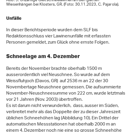
Abb. 9: Unzählige Gleitschneelawinen an den glatten
Wiesenhängen bei Klosters, GR. (Foto: 30.11.2023, C. Pajarola).
Unfälle
In dieser Berichtsperiode wurden dem SLF bis
Redaktionsschluss vier Lawinenunfälle mit erfassten
Personen gemeldet, zum Glück ohne ernste Folgen.
Schneelage am 4. Dezember
Bereits der November brachte oberhalb 1500 m
ausserordentlich viel Neuschnee. So wurde auf dem
Weissfluhjoch (Davos, GR) auf 2536 m an 22 der 30
Novembertage Neuschnee gemessen. Die aufsummierte
November-Neuschneesumme von 222 cm, wurde letztmals
vor 21 Jahren (Nov. 2003) übertroffen.
Es ist darum nicht verwunderlich, dass, ausser im Süden,
verbreitet mehr als das Doppelte der zu dieser Jahreszeit
üblichen Schneehöhen lag (Abbildung 10). Ein Drittel der
automatischen Messstationen hat oberhalb 2000 m an
einem 4. Dezember noch nie eine so grosse Schneehöhe