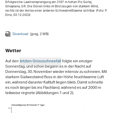
Erfolgreiche Lawinensprengung am 3187 m hohen Piz Surlej,
Silvaplana, GR. Die Dünen links im Bild zeugen von starkem Wind,
rechts ist der Anriss einer anderen Schneebrettlawine sichtbar. (Foto: P.
Erne, 03.12.2023)
Download
Download
Download
Download
(png, 3 MB)
(jpg, 195 KB)
(jpeg, 1 MB)
(jpeg, 4 MB)
Download
Download
Download
Download
Download
(jpg, 2 MB)
(jpg, 4 MB)
(jpg, 2 MB)
(jpg, 7 MB)
(jpg, 4 MB)
Download
Download
Download
Download
(jpeg, 2 MB)
(jpg, 7 MB)
(jpg, 2 MB)
(jpg, 994 KB)
Wetter
Auf den
letzten Grossschneefall
folgte ein einziger
Sonnentag, und schon begann es in der Nacht auf
Donnerstag, 30. November wieder intensiv zu schneien. Mit
starkem Südwestwind floss in der Höhe feuchtwarme Luft
ein, während darunter Kaltluft liegen blieb. Damit schneite
es noch länger bis ins Flachland, während es auf 2000 m
teilweise regnete (Abbildungen 1 und 2).